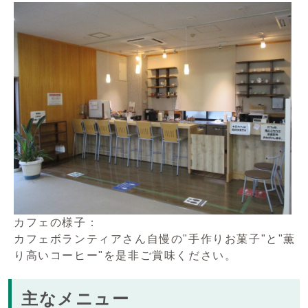
カフェの様子：
カフェボランティアさん自慢の"手作りお菓子"と"薫
り高いコーヒー"を是非ご賞味ください。
主なメニュー