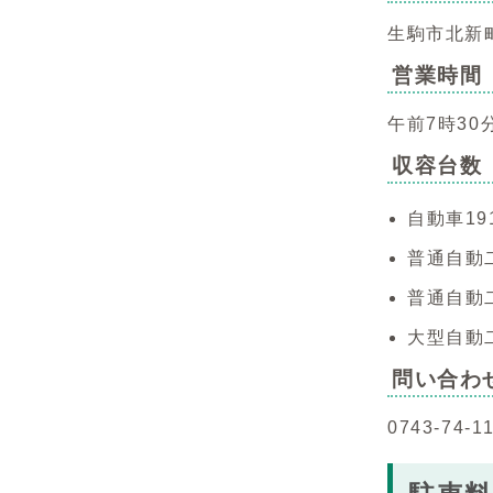
生駒市北新町
営業時間
午前7時30
収容台数
自動車1
普通自動二
普通自動二
大型自動
問い合わ
0743-7