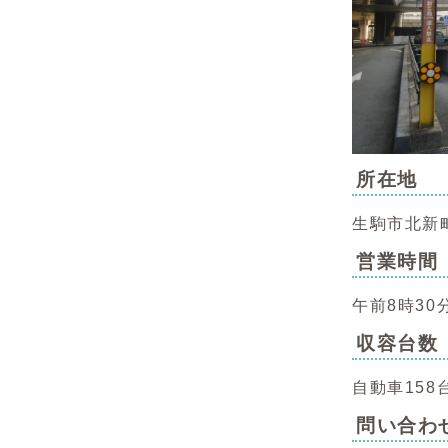
所在地
生駒市北新
営業時間
午前8時30
収容台数
自動車15
問い合わ