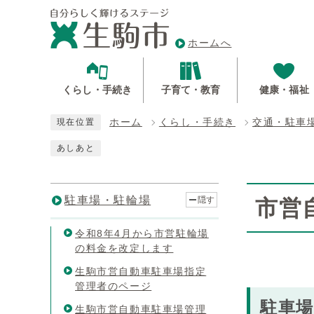
ホームへ
くらし・手続き
子育て・教育
健康・福祉
ホーム
くらし・手続き
交通・駐車
現在位置
あしあと
駐車場・駐輪場
隠す
市営
令和8年4月から市営駐輪場
の料金を改定します
生駒市営自動車駐車場指定
管理者のページ
駐車
生駒市営自動車駐車場管理