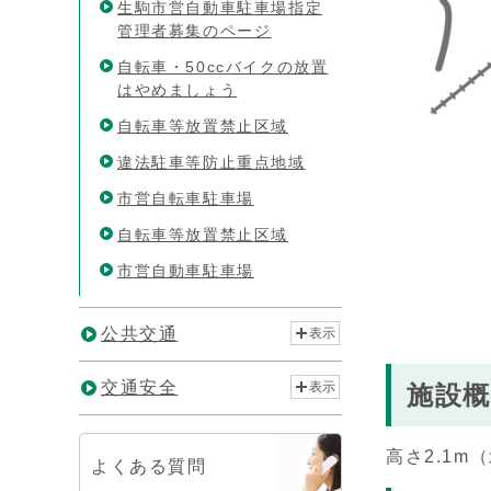
生駒市営自動車駐車場指定
管理者募集のページ
自転車・50ccバイクの放置
はやめましょう
自転車等放置禁止区域
違法駐車等防止重点地域
市営自転車駐車場
自転車等放置禁止区域
市営自動車駐車場
公共交通
表示
交通安全
表示
施設概
高さ2.1m
よくある質問