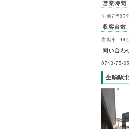
営業時間
午前7時30
収容台数
自動車19
問い合わ
0743-7
生駒駅