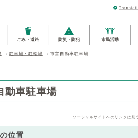
Translat
ごみ・道路
防災・防犯
市民活動
場
駐車場・駐輪場
市営自動車駐車場
自動車駐車場
ソーシャルサイトへのリンクは別
場の位置