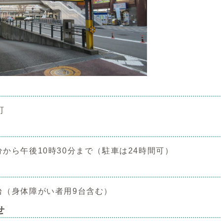
町
分から午後10時30分まで（駐車は24時間可）
8台（身体障がい者用9台含む）
せ