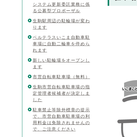
システム更新委託業務に係
る公募型プロポーザル
生駒駅周辺の駐輪場が変わ
ります
ベルテラスいこま自動車駐
車場に自動二輪車を停めら
れます
新しい駐輪場をオープンし
ます
市営自転車駐車場（無料）
生駒市営自転車駐車場の指
定管理者候補者が決定しま
した
駐車禁止等除外標章の提示
で、市営自動車駐車場の利
用料金は免除されませんの
で、ご注意ください