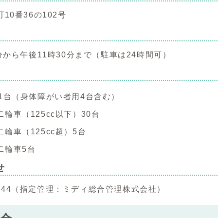
10番36の102号
分から午後11時30分まで（駐車は24時間可）
91台（身体障がい者用4台含む）
輪車（125cc以下）30台
輪車（125cc超）5台
二輪車5台
せ
4-1144（指定管理：ミディ総合管理株式会社）