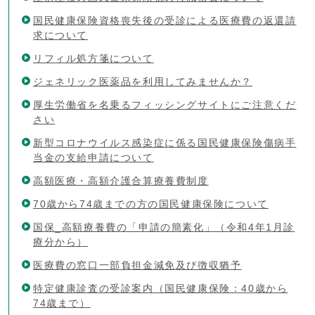
国民健康保険資格喪失後の受診による医療費の返還請
求について
リフィル処方箋について
ジェネリック医薬品を利用してみませんか？
厚生労働省を名乗るフィッシングサイトにご注意くだ
さい
新型コロナウイルス感染症に係る国民健康保険傷病手
当金の支給申請について
高額医療・高額介護合算療養費制度
70歳から74歳までの方の国民健康保険について
国保_高額療養費の「申請の簡素化」（令和4年1月診
療分から）
医療費の窓口一部負担金減免及び徴収猶予
特定健康診査の受診案内（国民健康保険：40歳から
74歳まで）