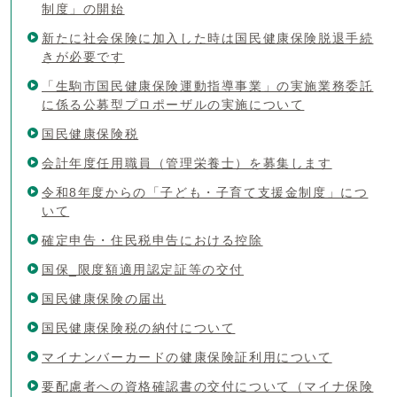
制度」の開始
新たに社会保険に加入した時は国民健康保険脱退手続
きが必要です
「生駒市国民健康保険運動指導事業」の実施業務委託
に係る公募型プロポーザルの実施について
国民健康保険税
会計年度任用職員（管理栄養士）を募集します
令和8年度からの「子ども・子育て支援金制度」につ
いて
確定申告・住民税申告における控除
国保_限度額適用認定証等の交付
国民健康保険の届出
国民健康保険税の納付について
マイナンバーカードの健康保険証利用について
要配慮者への資格確認書の交付について（マイナ保険