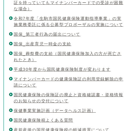
証を持っていてもマイナンバーカードでの受診が困難
な場合）
令和7年度「生駒市国民健康保険運動指導事業」の実
施業務委託に係る公募型プロポーザルの実施について
国保_第三者行為の届出について
国保_出産育児一時金の支給
国保_葬祭費の支給（国民健康保険加入の方が死亡さ
れたとき）
平成30年度から国民健康保険制度が変わります
マイナンバーカードの健康保険証の利用登録解除の申
請について
国民健康保険の保険証の廃止と資格確認書・資格情報
のお知らせの交付について
保健事業実施計画（データヘルス計画）
国民健康保険税よくある質問
産前産後の国民健康保険税の軽減措置について