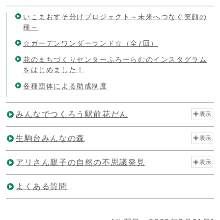
いこまおすそ分けプロジェクト～未来へつなぐ笑顔の
種～
☆ガーデンワンダーランド☆（全7回）
花のまちづくりセンターふろーらむのインスタグラム
をはじめました！
各種団体による助成制度
みんなでつくろう駅前花だん
表示
生駒台みんなの森
表示
アリさん親子の自然の不思議発見
表示
よくある質問