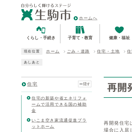
ホームへ
くらし・手続き
子育て・教育
健康・福祉
ホーム
ごみ・道路
住宅・土地
住
現在位置
あしあと
住宅
隠す
再開
住宅の新築や省エネリフォ
ームで活用できる国の補助
金
いこま空き家流通促進プラ
再開発住宅
ットホーム
場合に入居