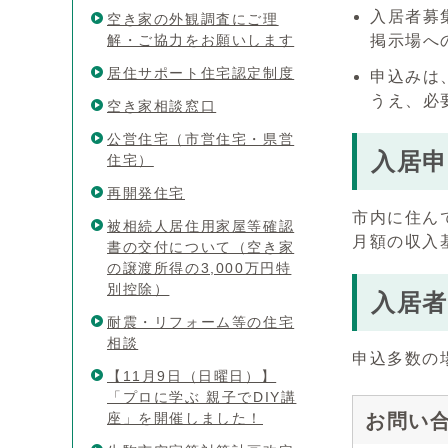
入居者募
空き家の外観調査にご理
解・ご協力をお願いします
掲示場へ
居住サポート住宅認定制度
申込みは
うえ、必
空き家相談窓口
公営住宅（市営住宅・県営
入居申
住宅）
再開発住宅
市内に住ん
被相続人居住用家屋等確認
月額の収入
書の交付について（空き家
の譲渡所得の3,000万円特
別控除）
入居
耐震・リフォーム等の住宅
相談
申込多数の
【11月9日（日曜日）】
「プロに学ぶ 親子でDIY講
座」を開催しました！
お問い