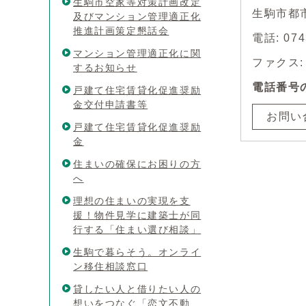
生駒市空家等対策計画改定
生駒市都
及びマンション管理適正化
推進計画策定懇話会
電話: 0
マンション管理適正化に関
ファクス: 0
するお知らせ
電話番号
戸建て住宅賃貸化促進奨励
金交付申請書等
お問い
戸建て住宅賃貸化促進奨励
金
住まいの確保にお困りの方
へ
理想の住まいの実現を支
援！物件見学に建築士が同
行する「住まい選び相談」
生駒で暮らそう。オンライ
ン移住相談窓口
貸したい人と借りたい人の
想いをつなぐ「恋文不動