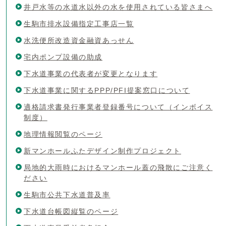
井戸水等の水道水以外の水を使用されている皆さまへ
生駒市排水設備指定工事店一覧
水洗便所改造資金融資あっせん
宅内ポンプ設備の助成
下水道事業の代表者が変更となります
下水道事業に関するPPP/PFI提案窓口について
適格請求書発行事業者登録番号について（インボイス
制度）
地理情報閲覧のページ
新マンホールふたデザイン制作プロジェクト
局地的大雨時におけるマンホール蓋の飛散にご注意く
ださい
生駒市公共下水道普及率
下水道台帳図縦覧のページ