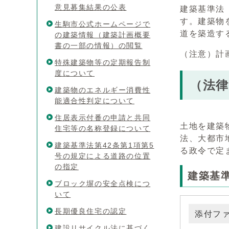
意見募集結果の公表
建築基準法
す。建築物
生駒市公式ホームページで
道を築造す
の建築情報（建築計画概要
書の一部の情報）の閲覧
（注意）計
特殊建築物等の定期報告制
度について
（法律
建築物のエネルギー消費性
能適合性判定について
住居表示付番の申請と共同
土地を建築
住宅等の名称登録について
法、大都市
建築基準法第42条第1項第5
る政令で定
号の規定による道路の位置
の指定
建築基準
ブロック塀の安全点検につ
いて
長期優良住宅の認定
添付フ
建設リサイクル法に基づく