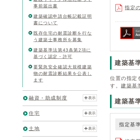
事前届出書
指定の
建築確認申請台帳記載証明
書について
既存住宅の耐震診断を行な
う建築士事務所を募集
建築基準法第43条第2項に
基づく認定・許可
建築基
要緊急安全確認大規模建築
物の耐震診断結果を公表し
位置の指定
ます
す。
建築基
融資・助成制度
表示
建築基準
住宅
表示
指定基
土地
表示