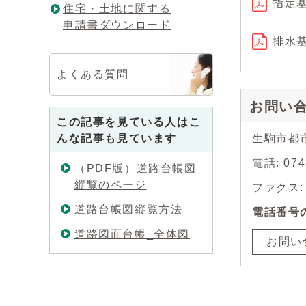
指定基
住宅・土地に関する
申請書ダウンロード
排水基
よくある質問
お問い
この記事を見ている人はこ
んな記事も見ています
生駒市都
電話: 0
（PDF版）道路台帳図
縦覧のページ
ファクス: 0
道路台帳図縦覧方法
電話番号
道路図面台帳_全体図
お問い