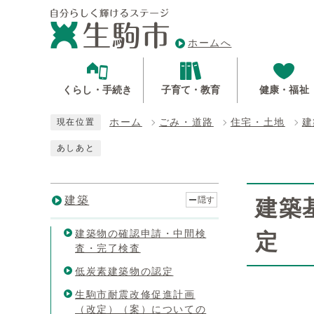
ホームへ
くらし・手続き
子育て・教育
健康・福祉
ホーム
ごみ・道路
住宅・土地
建
現在位置
あしあと
建築
隠す
建築
建築物の確認申請・中間検
定
査・完了検査
低炭素建築物の認定
生駒市耐震改修促進計画
（改定）（案）についての