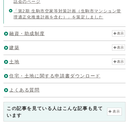
話会のページ
「第2期 生駒市空家等対策計画（生駒市マンション管
理適正化推進計画を含む）」を策定しました
融資・助成制度
表示
建築
表示
土地
表示
住宅・土地に関する申請書ダウンロード
よくある質問
この記事を見ている人はこんな記事も見て
表示
います