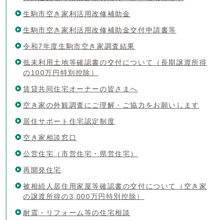
生駒市空き家利活用改修補助金
生駒市空き家利活用改修補助金交付申請書等
令和7年度生駒市空き家調査結果
低未利用土地等確認書の交付について（長期譲渡所得
の100万円特別控除）
賃貸共同住宅オーナーの皆さまへ
空き家の外観調査にご理解・ご協力をお願いします
居住サポート住宅認定制度
空き家相談窓口
公営住宅（市営住宅・県営住宅）
再開発住宅
被相続人居住用家屋等確認書の交付について（空き家
の譲渡所得の3,000万円特別控除）
耐震・リフォーム等の住宅相談