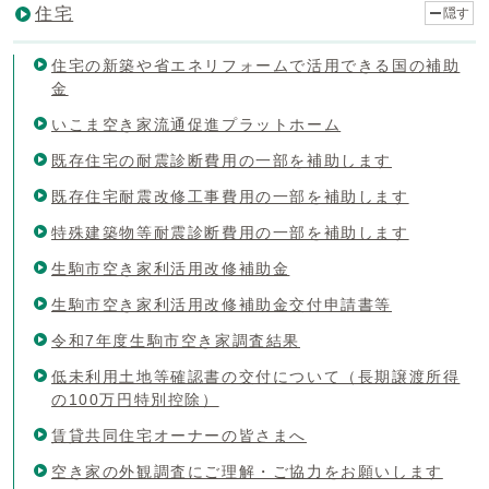
住宅
隠す
住宅の新築や省エネリフォームで活用できる国の補助
金
いこま空き家流通促進プラットホーム
既存住宅の耐震診断費用の一部を補助します
既存住宅耐震改修工事費用の一部を補助します
特殊建築物等耐震診断費用の一部を補助します
生駒市空き家利活用改修補助金
生駒市空き家利活用改修補助金交付申請書等
令和7年度生駒市空き家調査結果
低未利用土地等確認書の交付について（長期譲渡所得
の100万円特別控除）
賃貸共同住宅オーナーの皆さまへ
空き家の外観調査にご理解・ご協力をお願いします