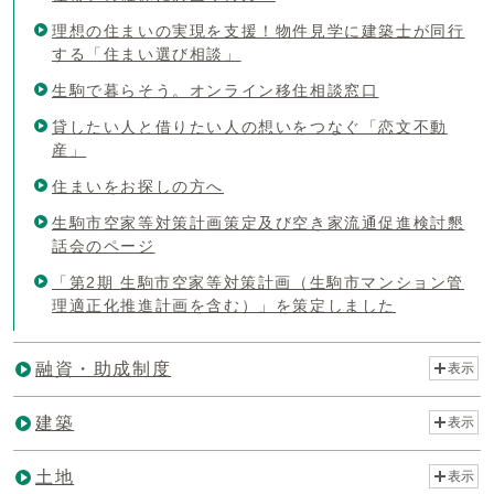
理想の住まいの実現を支援！物件見学に建築士が同行
する「住まい選び相談」
生駒で暮らそう。オンライン移住相談窓口
貸したい人と借りたい人の想いをつなぐ「恋文不動
産」
住まいをお探しの方へ
生駒市空家等対策計画策定及び空き家流通促進検討懇
話会のページ
「第2期 生駒市空家等対策計画（生駒市マンション管
理適正化推進計画を含む）」を策定しました
融資・助成制度
表示
建築
表示
土地
表示