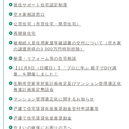
居住サポート住宅認定制度
空き家相談窓口
公営住宅（市営住宅・県営住宅）
再開発住宅
被相続人居住用家屋等確認書の交付について（空き家
の譲渡所得の3,000万円特別控除）
耐震・リフォーム等の住宅相談
【11月9日（日曜日）】「プロに学ぶ 親子でDIY講
座」を開催しました！
生駒市空家等対策計画改定及びマンション管理適正化
推進計画策定懇話会
マンション管理適正化に関するお知らせ
戸建て住宅賃貸化促進奨励金交付申請書等
戸建て住宅賃貸化促進奨励金
住まいの確保にお困りの方へ