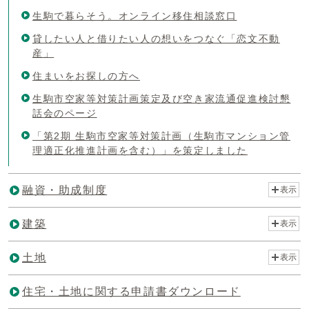
生駒で暮らそう。オンライン移住相談窓口
貸したい人と借りたい人の想いをつなぐ「恋文不動
産」
住まいをお探しの方へ
生駒市空家等対策計画策定及び空き家流通促進検討懇
話会のページ
「第2期 生駒市空家等対策計画（生駒市マンション管
理適正化推進計画を含む）」を策定しました
融資・助成制度
表示
建築
表示
土地
表示
住宅・土地に関する申請書ダウンロード