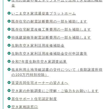
住宅の新築や省エネリフォームで活用できる国の補助
金
いこま空き家流通促進プラットホーム
既存住宅の耐震診断費用の一部を補助します
既存住宅耐震改修工事費用の一部を補助します
特殊建築物等耐震診断費用の一部を補助します
生駒市空き家利活用改修補助金
生駒市空き家利活用改修補助金交付申請書等
令和7年度生駒市空き家調査結果
低未利用土地等確認書の交付について（長期譲渡所得
の100万円特別控除）
賃貸共同住宅オーナーの皆さまへ
空き家の外観調査にご理解・ご協力をお願いします
居住サポート住宅認定制度
空き家相談窓口