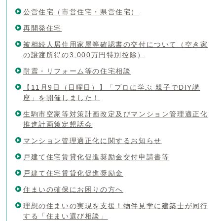
公営住宅（市営住宅・県営住宅）
再開発住宅
被相続人居住用家屋等確認書の交付について（空き家
の譲渡所得の3,000万円特別控除）
耐震・リフォーム等の住宅相談
【11月9日（日曜日）】「プロに学ぶ 親子でDIY講
座」を開催しました！
生駒市空家等対策計画改定及びマンション管理適正化
推進計画策定懇話会
マンション管理適正化に関するお知らせ
戸建て住宅賃貸化促進奨励金交付申請書等
戸建て住宅賃貸化促進奨励金
住まいの確保にお困りの方へ
理想の住まいの実現を支援！物件見学に建築士が同行
する「住まい選び相談」