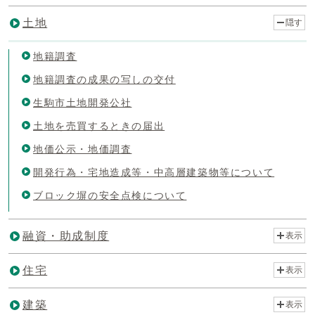
土地
隠す
地籍調査
地籍調査の成果の写しの交付
生駒市土地開発公社
土地を売買するときの届出
地価公示・地価調査
開発行為・宅地造成等・中高層建築物等について
ブロック塀の安全点検について
融資・助成制度
表示
住宅
表示
建築
表示