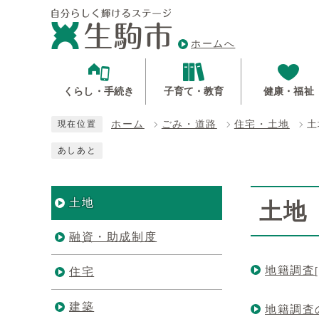
ホームへ
くらし・手続き
子育て・教育
健康・福祉
ホーム
ごみ・道路
住宅・土地
土
現在位置
あしあと
土地
土地
融資・助成制度
地籍調査
住宅
建築
地籍調査