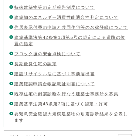
特殊建築物等の定期報告制度について
建築物のエネルギー消費性能適合性判定について
住居表示付番の申請と共同住宅等の名称登録について
建築基準法第42条第1項第5号の規定による道路の位
置の指定
ブロック塀の安全点検について
長期優良住宅の認定
建設リサイクル法に基づく事前届出書
建築確認申請台帳記載証明書について
既存住宅の耐震診断を行なう建築士事務所を募集
建築基準法第43条第2項に基づく認定・許可
要緊急安全確認大規模建築物の耐震診断結果を公表し
ます