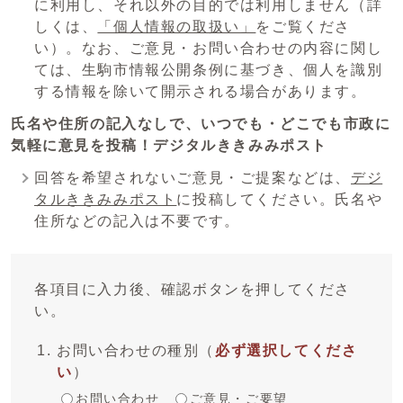
に利用し、それ以外の目的では利用しません（詳
しくは、
「個人情報の取扱い」
をご覧くださ
い）。なお、ご意見・お問い合わせの内容に関し
ては、生駒市情報公開条例に基づき、個人を識別
する情報を除いて開示される場合があります。
氏名や住所の記入なしで、いつでも・どこでも市政に
気軽に意見を投稿！デジタルききみみポスト
回答を希望されないご意見・ご提案などは、
デジ
タルききみみポスト
に投稿してください。氏名や
住所などの記入は不要です。
各項目に入力後、確認ボタンを押してくださ
い。
お問い合わせの種別
（
必ず選択してくださ
い
）
お問い合わせ
ご意見・ご要望