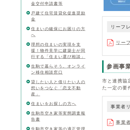
金交付申請書等
戸建て住宅賃貸化促進奨励
金
リーフ
住まいの確保にお困りの方
へ
リーフ
理想の住まいの実現を支
援！物件見学に建築士が同
行する「住まい選び相談」
参画事
生駒で暮らそう。オンライ
ン移住相談窓口
市と連携協
貸したい人と借りたい人の
た一定の要
想いをつなぐ「恋文不動
産」
住まいをお探しの方へ
事業者
生駒市空き家等実態調査報
告書
事業者
生駒市空き家等の適正管理