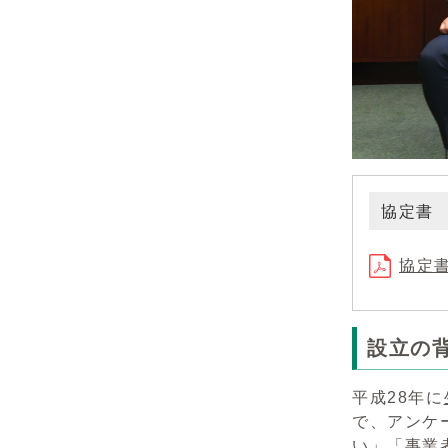
協定書
協定書
設立の
平成28年に
で、アンケ
い」「事業