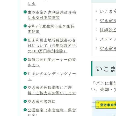
助金
いこま
生駒市空き家利活用改修補
助金交付申請書等
空き家
令和7年度生駒市空き家調
組織設
査結果
メディ
低未利用土地等確認書の交
付について（長期譲渡所得
空き家
の100万円特別控除）
賃貸共同住宅オーナーの皆
さまへ
いこ
住まいのエンディングノー
ト
「どこに相
空き家の外観調査にご理
い、売却・
解・ご協力をお願いします
空き家相談窓口
公営住宅（市営住宅・県営
住宅）