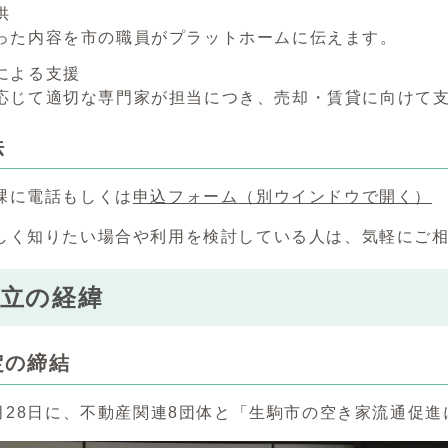
供
った内容を市の職員がプラットホームに伝えます。
による支援
応じて適切な専門家が担当につき、売却・賃貸に向けて
法
課に電話もしくは
申込フォーム
（別ウインドウで開く）
しく知りたい場合や利用を検討している人は、気軽にご
設立の経緯
定の締結
5月28日に、不動産関連8団体と「生駒市の空き家流通促