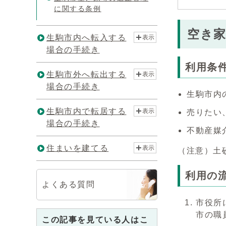
に関する条例
空き
生駒市内へ転入する
表示
場合の手続き
利用条
生駒市外へ転出する
表示
場合の手続き
生駒市内
生駒市内で転居する
表示
売りたい
場合の手続き
不動産媒
住まいを建てる
表示
（注意）土
利用の
よくある質問
市役所
市の職
この記事を見ている人はこ