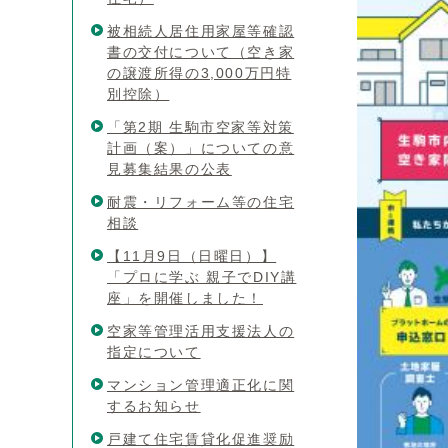
被相続人居住用家屋等確認
書の交付について（空き家
の譲渡所得の3,000万円特
別控除）
「第2期 生駒市空家等対策
計画（案）」についての意
見募集結果の公表
耐震・リフォーム等の住宅
相談
【11月9日（日曜日）】
「プロに学ぶ 親子でDIY講
座」を開催しました！
空家等管理活用支援法人の
指定について
マンション管理適正化に関
するお知らせ
戸建て住宅賃貸化促進奨励