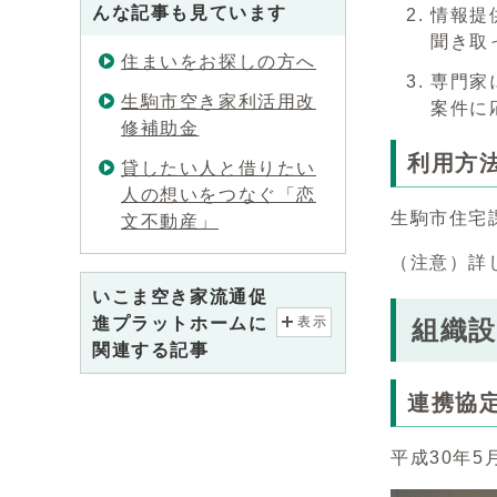
んな記事も見ています
情報提
聞き取
住まいをお探しの方へ
専門家
生駒市空き家利活用改
案件に
修補助金
利用方
貸したい人と借りたい
人の想いをつなぐ「恋
生駒市住宅
文不動産」
（注意）詳
いこま空き家流通促
進プラットホームに
表示
組織
関連する記事
連携協
平成30年