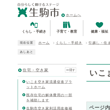
ホームへ
くらし・手続き
子育て・教育
健康・福祉
ホーム
くらし・手続き
引越し・住
現在位置
あしあと
住宅・空き家
隠す
いこ
いこま空き家流通促進プラ
ットホーム
既存住宅の解体費用の一部
を補助します
ページ
生駒市空き家利活用改修補