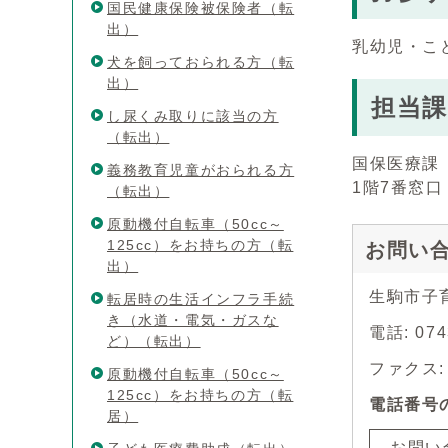
国民健康保険被保険者（転
出）
乳幼児・こ
犬を飼っておられる方（転
出）
担当課
し尿くみ取りに該当の方
（転出）
国保医療課
義務教育児童がおられる方
1階7番窓口
（転出）
原動機付自転車（50cc～
125cc）をお持ちの方（転
お問い
出）
生駒市子
転居時の生活インフラ手続
き（水道・電気・ガスな
電話: 0
ど）（転出）
ファクス: 0
原動機付自転車（50cc～
125cc）をお持ちの方（転
電話番号
居）
お問い