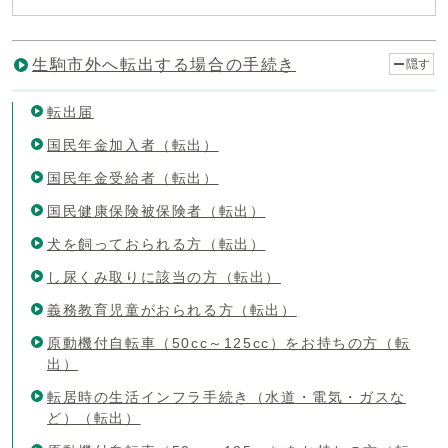
生駒市外へ転出する場合の手続き
隠す
転出届
国民年金加入者（転出）
国民年金受給者（転出）
国民健康保険被保険者（転出）
犬を飼っておられる方（転出）
し尿くみ取りに該当の方（転出）
義務教育児童がおられる方（転出）
原動機付自転車（50cc～125cc）をお持ちの方（転
出）
転居時の生活インフラ手続き（水道・電気・ガスな
ど）（転出）