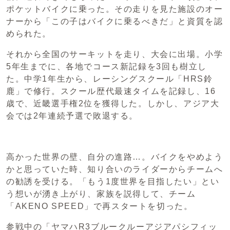
ポケットバイクに乗った。その走りを見た施設のオー
ナーから「この子はバイクに乗るべきだ」と資質を認
められた。
それから全国のサーキットを走り、大会に出場。小学
5年生までに、各地でコース新記録を3回も樹立し
た。中学1年生から、レーシングスクール「HRS鈴
鹿」で修行。スクール歴代最速タイムを記録し、16
歳で、近畿選手権2位を獲得した。しかし、アジア大
会では2年連続予選で敗退する。
高かった世界の壁、自分の進路…。バイクをやめよう
かと思っていた時、知り合いのライダーからチームへ
の勧誘を受ける。「もう1度世界を目指したい」とい
う想いが湧き上がり、家族を説得して、チーム
「AKENO SPEED」で再スタートを切った。
参戦中の「ヤマハR3ブルークルーアジアパシフィッ