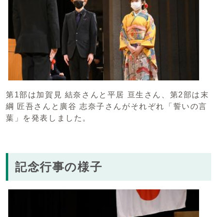
第1部は加賀見 結奈さんと平居 亘生さん、第2部は末
綱 匠吾さんと廣谷 志奈子さんがそれぞれ「誓いの言
葉」を発表しました。
記念行事の様子