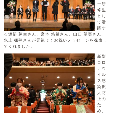
ー研
修生
とし
て活
躍す
る渡部 芽生さん、宮本 悠希さん、山口 望実さん、
水上 楓翔さんが元気よくお祝いメッセージを発表し
てくれました。
新型
コロ
ナウ
イル
ス感
染拡
大防
止の
た
め、