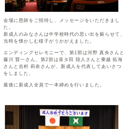
会場に恩師をご招待し、メッセージをいただきまし
た。
新成人のみなさんは中学校時代の思い出を蘇らせて、
当時を懐かしむ様子がうかがえました。
エンディングセレモニーで、第1部は河野 真央さんと
藤川 賢一さん、第2部は喜タ田 陸人さんと乗越 拓海
さんと吉村 莉奈さんが、新成人を代表してあいさつ
をしました。
最後に新成人全員で一本締めを行いました。