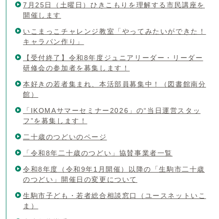
7月25日（土曜日）ひきこもりを理解する市民講座を
開催します
いこまっこチャレンジ教室「やってみたいができた！
キャラパン作り」
【受付終了】令和8年度ジュニアリーダー・リーダー
研修会の参加者を募集します！
本好きの若者集まれ、本活部員募集中！（図書館南分
館）
「IKOMAサマーセミナー2026」の“当日運営スタッ
フ”を募集します！
二十歳のつどいのページ
「令和8年二十歳のつどい」協賛事業者一覧
令和8年度（令和9年1月開催）以降の「生駒市二十歳
のつどい」開催日の変更について
生駒市子ども・若者総合相談窓口（ユースネットいこ
ま）