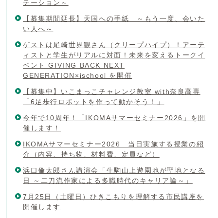
テーション～
【募集期間延長】天国への手紙 ～もう一度、会いた
い人へ～
ゲストは尾崎世界観さん（クリープハイプ）！アーテ
ィストと学生がリアルに対面！未来を変えるトークイ
ベント GIVING BACK NEXT
GENERATION×ischool を開催
【募集中】いこまっこチャレンジ教室 with奈良高専
「6足歩行ロボットを作って動かそう！」
今年で10周年！「IKOMAサマーセミナー2026」を開
催します！
IKOMAサマーセミナー2026 当日実施する授業の紹
介（内容、持ち物、材料費、定員など）
浜口倫太郎さん講演会「生駒山上遊園地が聖地となる
日 ～二刀流作家による多職時代のキャリア論～」
7月25日（土曜日）ひきこもりを理解する市民講座を
開催します