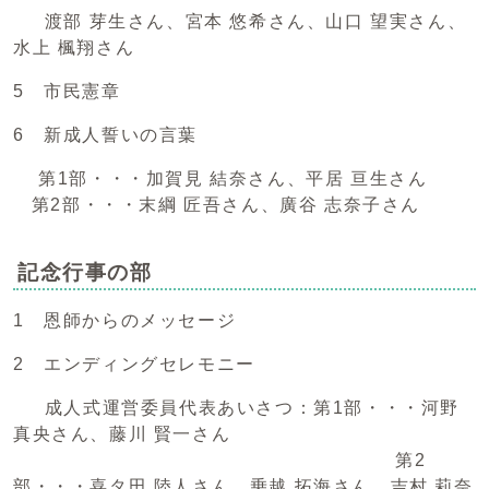
渡部 芽生さん、宮本 悠希さん、山口 望実さん、
水上 楓翔さん
5 市民憲章
6 新成人誓いの言葉
第1部・・・加賀見 結奈さん、平居 亘生さん
第2部・・・末綱 匠吾さん、廣谷 志奈子さん
記念行事の部
1 恩師からのメッセージ
2 エンディングセレモニー
成人式運営委員代表あいさつ：第1部・・・河野
真央さん、藤川 賢一さん
第2
部・・・喜タ田 陸人さん、乗越 拓海さん、吉村 莉奈