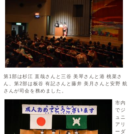
第1部は杉江 直哉さんと三谷 美琴さんと港 桃菜さ
ん、第2部は板谷 有記さんと藤井 美月さんと安野 航
さんが司会を務めました。
市内
でジ
ュニ
アリ
ーダ