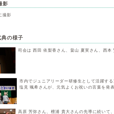
撮影
に撮影
式典の様子
司会は 西田 依梨香さん、畠山 夏実さん、西本
市内でジュニアリーダー研修生として活躍する芝
塩見 颯希さんが、元気よくお祝いの言葉を発
高原 芳弥さん、檀浦 貴大さんの先導に続いて