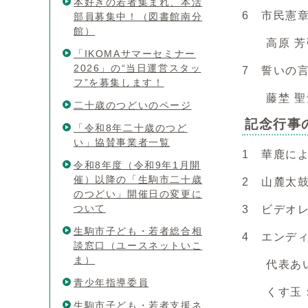
本好きの若者集まれ、本活
6 市民憲
部員募集中！（図書館南分
館）
高原 芳弥
「IKOMAサマーセミナー
2026」の“当日運営スタッ
7 誓いの
フ”を募集します！
藤埜 聖士
二十歳のつどいのページ
記念行事
「令和8年二十歳のつど
い」協賛事業者一覧
1 華鹿に
令和8年度（令和9年1月開
催）以降の「生駒市二十歳
2 山麓太
のつどい」開催日の変更に
ついて
3 ビデオ
生駒市子ども・若者総合相
4 エンデ
談窓口（ユースネットいこ
ま）
代表あいさ
青少年指導委員
くす玉：伊
生駒市子ども・若者支援ネ