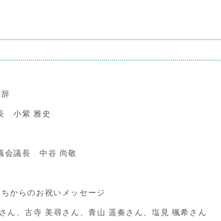
唱
式辞
 小紫 雅史
辞
会議長 中谷 尚敬
介
たちからのお祝いメッセージ
ん、古寺 美尋さん、青山 遥奏さん、塩見 颯希さん