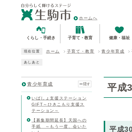
ホームへ
くらし・手続き
子育て・教育
健康・福祉
ホーム
子育て・教育
青少年育成
現在位置
あしあと
青少年育成
隠す
平成
いばしょ支援ステーション
GIFT～ひきこもり支援ス
テーション～
【募集期間延長】天国への
手紙 ～もう一度、会いた
平成3