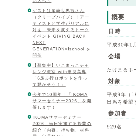
い人へ～
ゲストは尾崎世界観さん
概要
（クリープハイプ）！アー
ティストと学生がリアルに
対面！未来を変えるトーク
日時
イベント GIVING BACK
NEXT
平成30年1
GENERATION×ischool を
開催
会場
【募集中】いこまっこチャ
たけまるホ
レンジ教室 with奈良高専
「6足歩行ロボットを作っ
対象
て動かそう！」
今年で10周年！「IKOMA
平成9年（1
サマーセミナー2026」を開
出席を希望す
催します！
参加者
IKOMAサマーセミナー
2026 当日実施する授業の
929名
紹介（内容、持ち物、材料