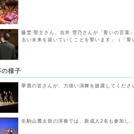
藤埜 聖士さん、吉井 雪乃さんが「誓いの言葉
るい未来を築いていくことを誓います」（「誓
事の様子
華鹿の皆さんが、力強い演舞を披露してくださ
生駒山麓太鼓の演奏では、新成人2名も参加し