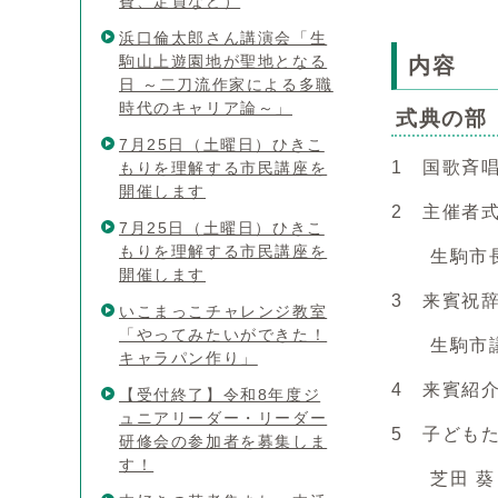
費、定員など）
浜口倫太郎さん講演会「生
駒山上遊園地が聖地となる
内容
日 ～二刀流作家による多職
時代のキャリア論～」
式典の部
7月25日（土曜日）ひきこ
1 国歌斉
もりを理解する市民講座を
開催します
2 主催者
7月25日（土曜日）ひきこ
もりを理解する市民講座を
生駒市長
開催します
3 来賓祝
いこまっこチャレンジ教室
「やってみたいができた！
生駒市議
キャラパン作り」
4 来賓紹
【受付終了】令和8年度ジ
ュニアリーダー・リーダー
5 子ども
研修会の参加者を募集しま
す！
芝田 葵さ