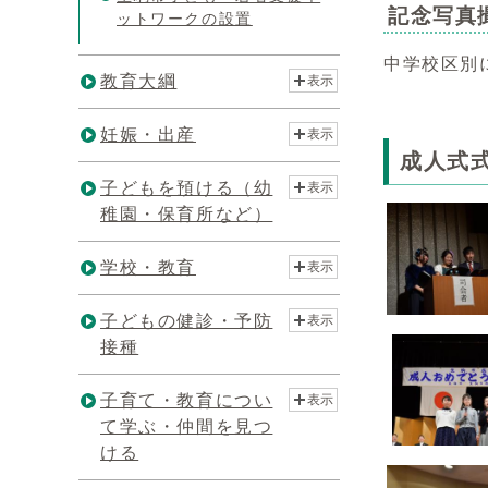
記念写真
ットワークの設置
中学校区別
教育大綱
表示
妊娠・出産
表示
成人式
子どもを預ける（幼
表示
稚園・保育所など）
学校・教育
表示
子どもの健診・予防
表示
接種
子育て・教育につい
表示
て学ぶ・仲間を見つ
ける