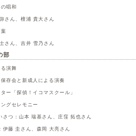
章の唱和
さん、檀浦 貴大さん
言葉
さん、吉井 雪乃さん
の部
よる演舞
鼓保存会と新成人による演奏
レター「探偵！イコマスクール」
ィングセレモニー
つ：山本 瑞基さん、庄窪 拓也さん
藤 圭さん、森岡 大亮さん