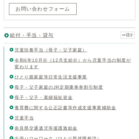
お問い合わせフォーム
給付・手当・貸与
隠す
児童扶養手当（母子・父子家庭）
令和6年10月分（12月支給分）から児童手当の制度が
変わります
ひとり親家庭等日常生活支援事業
母子・父子家庭のJR定期乗車券割引制度
母子・父子・寡婦福祉資金
養育費に関する公正証書等作成支援事業補助金
児童手当
奈良県交通遺児等援護激励金
出張ハローワーク（ひとり親就職相談）