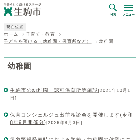
検索
メニュー
現在位置
ホーム
子育て・教育
子どもを預ける（幼稚園・保育所など）
幼稚園
幼稚園
生駒市の幼稚園・認可保育所等施設
[2021年10月1
日]
保育コンシェルジュ出前相談会を開催します(令和
8年9月開催分)
[2026年8月3日]
気象警報発表時における学校・幼稚園の休業につ