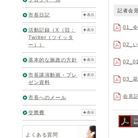
記者会
市長日記
表示
01_
活動記録（X（旧：
表示
Twitter（ツイッタ
02_
ー））
基本的な施政の方針
表示
02_
市長講演動画・プレ
表示
03_
ゼン資料
会見記
市長へのメール
交際費
表示
よくある質問