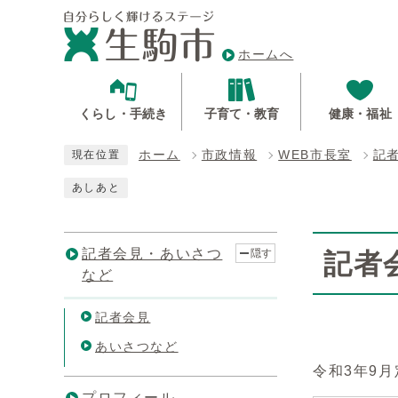
ホームへ
くらし・手続き
子育て・教育
健康・福祉
ホーム
市政情報
WEB市長室
記
現在位置
あしあと
記者会見・あいさつ
隠す
記者
など
記者会見
あいさつなど
令和3年9
プロフィール