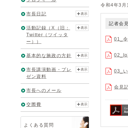
令和4年3
市長日記
表示
記者会
活動記録（X（旧：
表示
Twitter（ツイッタ
01_
ー））
02_
基本的な施政の方針
表示
市長講演動画・プレ
表示
03_
ゼン資料
会見記
市長へのメール
交際費
表示
よくある質問