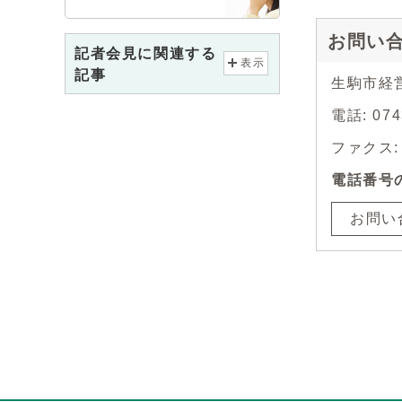
お問い
記者会見に関連する
表示
記事
生駒市経
電話: 0
ファクス: 0
電話番号
お問い