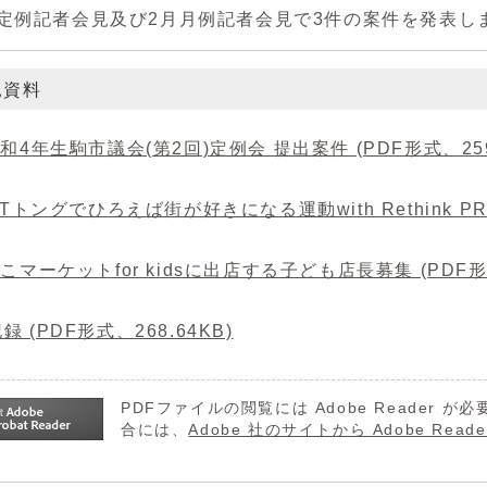
月定例記者会見及び2月月例記者会見で3件の案件を発表し
見資料
令和4年生駒市議会(第2回)定例会 提出案件 (PDF形式、259
IoTトングでひろえば街が好きになる運動with Rethink PRO
いこマーケットfor kidsに出店する子ども店長募集 (PDF形式
録 (PDF形式、268.64KB)
PDFファイルの閲覧には Adobe Reader
合には、
Adobe 社のサイトから Adobe R