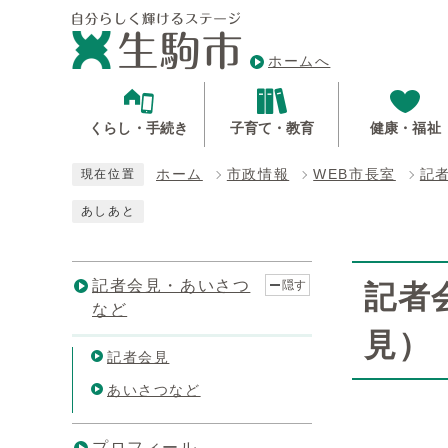
ホームへ
くらし・手続き
子育て・教育
健康・福祉
ホーム
市政情報
WEB市長室
記
現在位置
あしあと
記者会見・あいさつ
隠す
記者
など
見）
記者会見
あいさつなど
プロフィール