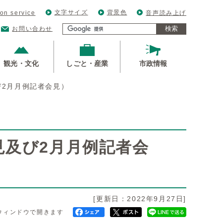
文字サイズ
背景色
ion service
音声読み上げ
検索
お問い合わせ
観光・文化
しごと・産業
市政情報
び2月月例記者会見）
見及び2月月例記者会
[更新日：2022年9月27日]
ウィンドウで開きます