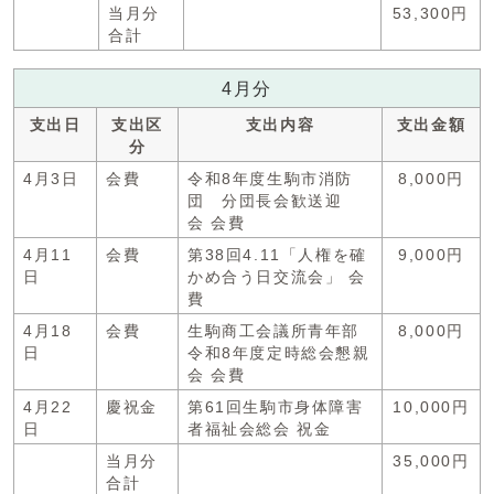
当月分
53,300円
合計
4月分
支出日
支出区
支出内容
支出金額
分
4月3日
会費
令和8年度生駒市消防
8,000円
団 分団長会歓送迎
会 会費
4月11
会費
第38回4.11「人権を確
9,000円
日
かめ合う日交流会」 会
費
4月18
会費
生駒商工会議所青年部
8,000円
日
令和8年度定時総会懇親
会 会費
4月22
慶祝金
第61回生駒市身体障害
10,000円
日
者福祉会総会 祝金
当月分
35,000円
合計