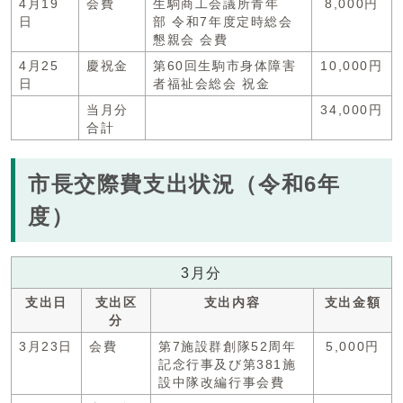
4月19
会費
生駒商工会議所青年
8,000円
日
部 令和7年度定時総会
懇親会 会費
4月25
慶祝金
第60回生駒市身体障害
10,000円
日
者福祉会総会 祝金
当月分
34,000円
合計
市長交際費支出状況（令和6年
度）
3月分
支出日
支出区
支出内容
支出金額
分
3月23日
会費
第7施設群創隊52周年
5,000円
記念行事及び第381施
設中隊改編行事会費