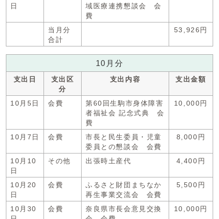
日
域医療連携懇談会 会
費
当月分
53,926円
合計
10月分
支出日
支出区
支出内容
支出金額
分
10月5日
会費
第60回生駒市身体障害
10,000円
者福祉会 記念式典 会
費
10月7日
会費
市長と民生委員・児童
8,000円
委員との懇談会 会費
10月10
その他
出張時土産代
4,400円
日
10月20
会費
ふるさと財団まちなか
5,500円
日
再生事業交流会 会費
10月30
会費
奈良県市長会意見交換
10,000円
日
会 会費