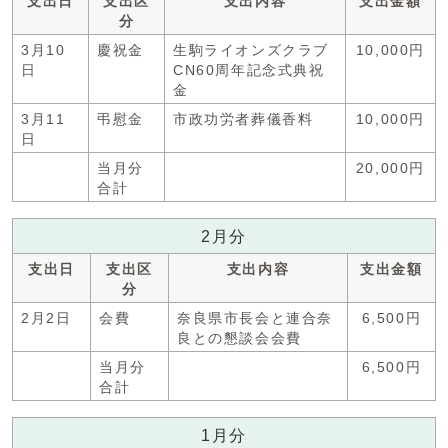
支出日
支出区
支出内容
支出金額
分
3月10
慶祝金
生駒ライオンズクラブ
10,000円
日
CN60周年記念式典祝
金
3月11
弔慰金
市政功労者葬儀香料
10,000円
日
当月分
20,000円
合計
2月分
支出日
支出区
支出内容
支出金額
分
2月2日
会費
奈良県市長会と連合奈
6,500円
良との懇談会会費
当月分
6,500円
合計
1月分