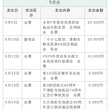
5月分
支出日
支出区
支出内容
支出金額
分
5月5日
会費
令和7年度奈良県防衛
10,000円
協会生駒支部 定例総
会 会費
5月10日
慶祝金
「小さな親切」運動生
10,000円
駒支部第58回定期総
会 祝金
5月12日
会費
2025年度奈良弁護士
13,000円
会役員就任披露会 会
費
5月15日
会費
第132回近畿市長会総
3,000円
会 会費
5月18日
会費
第3師団創立64周年・
5,000円
千僧駐屯地創設74周年
記念行事祝賀会 会費
5月24日
会費
大久保駐屯地創立68周
5,000円
年及び第四施設団創隊