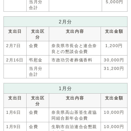
当月分
5,000円
合計
2月分
支出日
支出区
支出内容
支出金額
分
2月7日
会費
奈良県市長会と連合奈
1,200円
良との懇談会会費
2月16日
弔慰金
市政功労者葬儀香料
30,000円
当月分
31,200円
合計
1月分
支出日
支出区
支出内容
支出金額
分
1月6日
会費
奈良県高山茶筌生産協
10,000円
同組合新年会会費
1月9日
会費
生駒市自治連合会懇親
10,000円