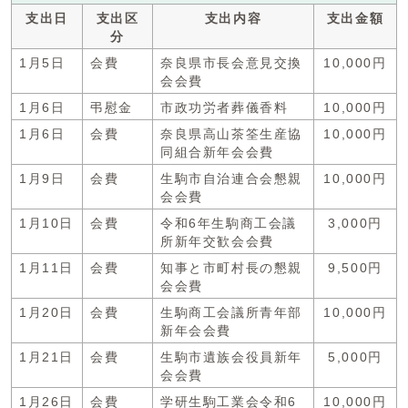
支出日
支出区
支出内容
支出金額
分
1月5日
会費
奈良県市長会意見交換
10,000円
会会費
1月6日
弔慰金
市政功労者葬儀香料
10,000円
1月6日
会費
奈良県高山茶筌生産協
10,000円
同組合新年会会費
1月9日
会費
生駒市自治連合会懇親
10,000円
会会費
1月10日
会費
令和6年生駒商工会議
3,000円
所新年交歓会会費
1月11日
会費
知事と市町村長の懇親
9,500円
会会費
1月20日
会費
生駒商工会議所青年部
10,000円
新年会会費
1月21日
会費
生駒市遺族会役員新年
5,000円
会会費
1月26日
会費
学研生駒工業会令和6
10,000円