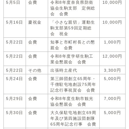
5月5日
会費
令和8年度奈良県防衛
10,000円
協会生駒支部 定例総
会 会費
5月16日
慶祝金
「小さな親切」運動生
10,000円
駒支部第59回定期総
会 祝金
5月22日
会費
知事と市町村長との懇
1,000円
親会 会費
5月22日
会費
令和8年度学研生駒工
12,000円
業会懇親会 会費
5月22日
その他
出張時土産代
3,300円
5月24日
会費
第三師団創立65周年・
5,000円
千僧駐屯地創設75周年
記念行事祝賀会 会費
5月29日
会費
令和8年度生駒市観光
7,000円
協会懇親会 会費
5月30日
会費
大久保駐屯地創立69周
5,000円
年及び第四施設団創隊
65周年記念行事 会費