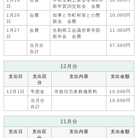
1月16
会費
学研生駒工業会令和8年
10,000円
日
新年賀詞交歓会 会費
1月26
会費
知事と市町村長との懇
10,000円
日
親会 会費
1月27
会費
生駒商工会議所青年部
11,000円
日
新年会 会費
当月分
57,500円
合計
12月分
支出日
支出区
支出内容
支出金額
分
12月1日
弔慰金
市政功労者葬儀香料
10,000円
当月分
10,000円
合計
11月分
支出日
支出区
支出内容
支出金額
分