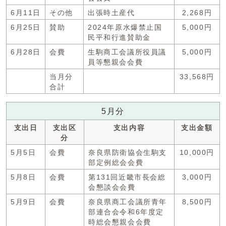
6月11日
その他
出張時土産代
2,268円
6月25日
賛助
2024年原水爆禁止国
5,000円
民平和行進賛助金
6月28日
会費
生駒商工会議所役員議
5,000円
員等懇親会会費
当月分
33,568円
合計
5月分
支出日
支出区
支出内容
支出金額
分
5月5日
会費
奈良県防衛協会生駒支
10,000円
部定例総会会費
5月8日
会費
第131回近畿市長会総
3,000円
会懇談会会費
5月9日
会費
奈良県商工会議所青年
8,500円
部連合会令和6年度定
時総会懇親会会費