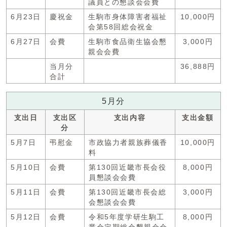
議員との懇談会会費
6月23日
慶祝金
生駒市身体障害者福祉
10,000円
会第58回総会祝金
6月27日
会費
生駒市食品衛生協会懇
3,000円
親会会費
当月分
36,888円
合計
5月分
支出日
支出区
支出内容
支出金額
分
5月7日
弔慰金
市政協力者親族葬儀香
10,000円
料
5月10日
会費
第130回近畿市長会役
8,000円
員懇談会会費
5月11日
会費
第130回近畿市長会総
3,000円
会懇談会会費
5月12日
会費
令和5年度学研生駒工
8,000円