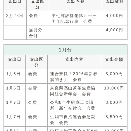
支出日
支出区
支出内容
支出金額
分
2月28日
会費
第七施設群創隊五十三
4,000円
周年記念行事 会費
当月分
4,000円
合計
1月分
支出日
支出区
支出内容
支出金額
分
1月6日
会費
連合奈良「2026年新春
5,000円
旗開き」 会費
1月6日
会費
奈良県高山茶筌生産協
10,000円
同組合新年会 会費
1月7日
会費
令和8年生駒商工会議
3,000円
所 新年交歓会 会費
1月7日
会費
生駒市自治連合会懇親
8,500円
会 会費