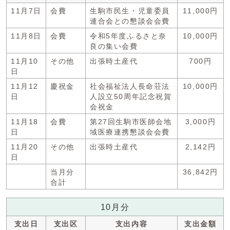
11月7日
会費
生駒市民生・児童委員
11,000円
連合会との懇談会会費
11月8日
会費
令和5年度ふるさと奈
10,000円
良の集い会費
11月10
その他
出張時土産代
700円
日
11月12
慶祝金
社会福祉法人長命荘法
10,000円
日
人設立50周年記念祝賀
会祝金
11月18
会費
第27回生駒市医師会地
3,000円
日
域医療連携懇談会会費
11月20
その他
出張時土産代
2,142円
日
当月分
36,842円
合計
10月分
支出日
支出区
支出内容
支出金額