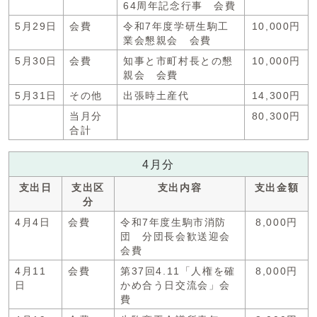
64周年記念行事 会費
5月29日
会費
令和7年度学研生駒工
10,000円
業会懇親会 会費
5月30日
会費
知事と市町村長との懇
10,000円
親会 会費
5月31日
その他
出張時土産代
14,300円
当月分
80,300円
合計
4月分
支出日
支出区
支出内容
支出金額
分
4月4日
会費
令和7年度生駒市消防
8,000円
団 分団長会歓送迎会
会費
4月11
会費
第37回4.11「人権を確
8,000円
日
かめ合う日交流会」会
費