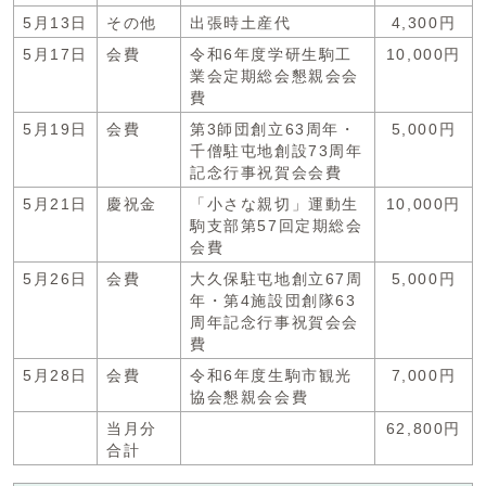
5月13日
その他
出張時土産代
4,300円
5月17日
会費
令和6年度学研生駒工
10,000円
業会定期総会懇親会会
費
5月19日
会費
第3師団創立63周年・
5,000円
千僧駐屯地創設73周年
記念行事祝賀会会費
5月21日
慶祝金
「小さな親切」運動生
10,000円
駒支部第57回定期総会
会費
5月26日
会費
大久保駐屯地創立67周
5,000円
年・第4施設団創隊63
周年記念行事祝賀会会
費
5月28日
会費
令和6年度生駒市観光
7,000円
協会懇親会会費
当月分
62,800円
合計