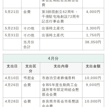
業会定期総会懇親会会
費
5月21日
会費
第3師団創立62周年・
4,000円
千僧駐屯地創設72周年
記念行事会費
5月23日
その他
出張時土産代
3,300円
5月31日
その他
出張時土産代
1,750円
当月分
38,050円
合計
4月分
支出日
支出区
支出内容
支出金額
分
4月10日
弔慰金
市政功労者葬儀香料
10,000円
4月26日
会費
令和5年度生駒商工会
9,000円
議所青年部定時総会懇
親会会費
4月28日
会費
奈良県市長会市長懇談
10,000円
会会費