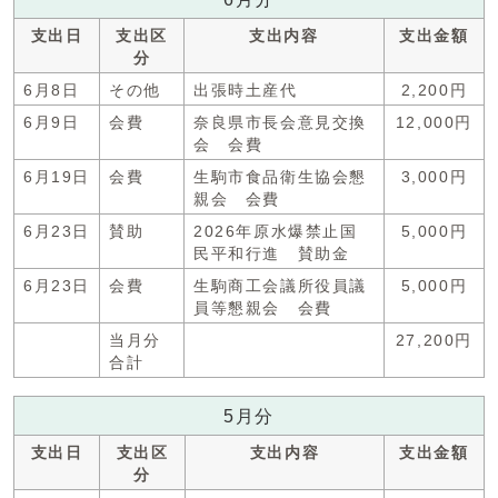
支出日
支出区
支出内容
支出金額
分
6月8日
その他
出張時土産代
2,200円
6月9日
会費
奈良県市長会意見交換
12,000円
会 会費
6月19日
会費
生駒市食品衛生協会懇
3,000円
親会 会費
6月23日
賛助
2026年原水爆禁止国
5,000円
民平和行進 賛助金
6月23日
会費
生駒商工会議所役員議
5,000円
員等懇親会 会費
当月分
27,200円
合計
5月分
支出日
支出区
支出内容
支出金額
分