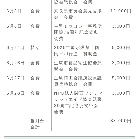
協会懇親会 会費
6月3日
会費
奈良県市長会意見交換
12,000円
会 会費
6月8日
会費
生駒モラロジー事務所
3,000円
開設75周年記念式典
会費
6月24日
賛助
2025年原水爆禁止国
5,000円
民平和行進 賛助金
6月26日
会費
生駒市食品衛生協会懇
3,000円
親会 会費
6月27日
会費
生駒商工会議所役員議
5,000円
員等懇親会 会費
6月28日
会費
NPO法人関西ワンディ
3,000円
ッシュエイド協会活動
20周年記念お祝い会
会費
当月分
38,000円
合計