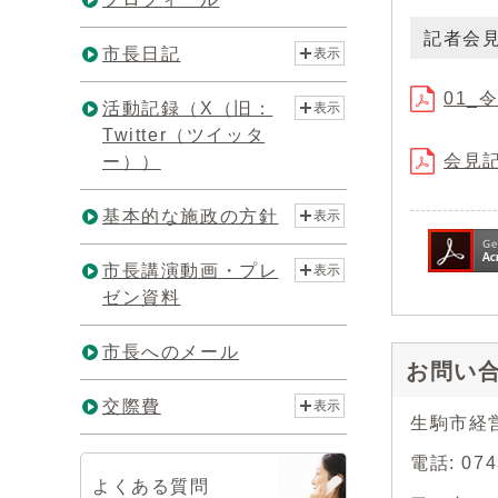
記者会
市長日記
表示
01_
活動記録（X（旧：
表示
Twitter（ツイッタ
会見記
ー））
基本的な施政の方針
表示
市長講演動画・プレ
表示
ゼン資料
市長へのメール
お問い
交際費
表示
生駒市経
電話: 0
よくある質問