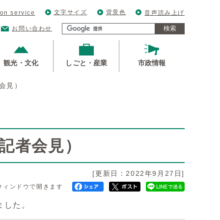
文字サイズ
背景色
ion service
音声読み上げ
検索
お問い合わせ
観光・文化
しごと・産業
市政情報
者会見）
例記者会見）
[更新日：2022年9月27日]
ウィンドウで開きます
ました。