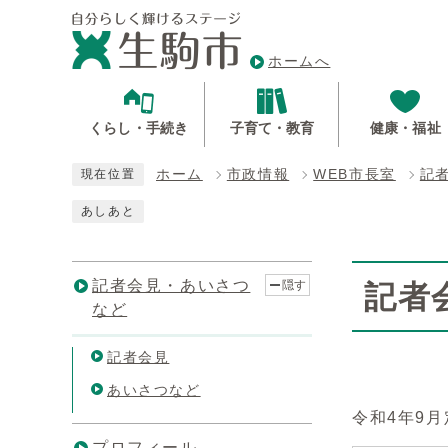
ホームへ
くらし・手続き
子育て・教育
健康・福祉
ホーム
市政情報
WEB市長室
記
現在位置
あしあと
記者会見・あいさつ
隠す
記者
など
記者会見
あいさつなど
令和4年9
プロフィール