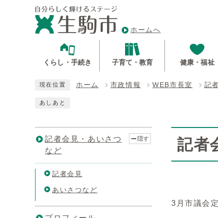
ホームへ
くらし・手続き
子育て・教育
健康・福祉
ホーム
市政情報
WEB市長室
記
現在位置
あしあと
記者会見・あいさつ
隠す
記者
など
記者会見
あいさつなど
3月市議会
プロフィール