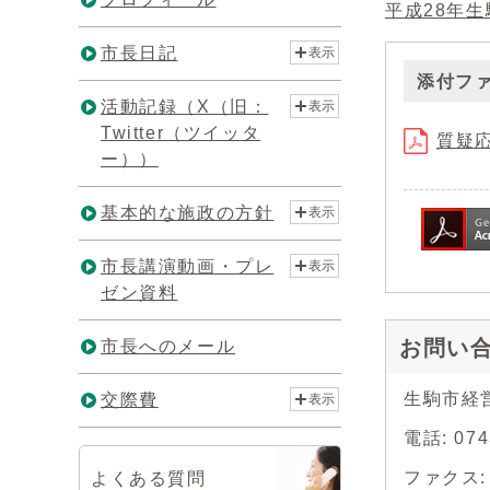
平成28年
市長日記
表示
添付フ
活動記録（X（旧：
表示
Twitter（ツイッタ
質疑応
ー））
基本的な施政の方針
表示
市長講演動画・プレ
表示
ゼン資料
お問い
市長へのメール
生駒市経
交際費
表示
電話: 0
ファクス: 0
よくある質問