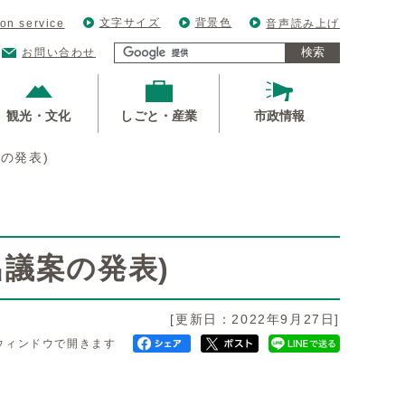
文字サイズ
背景色
ion service
音声読み上げ
検索
お問い合わせ
観光・文化
しごと・産業
市政情報
の発表)
出議案の発表)
[更新日：2022年9月27日]
ウィンドウで開きます