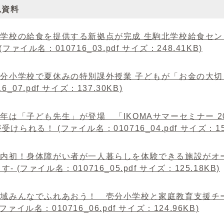
見資料
小学校の給食を提供する新拠点が完成 生駒北学校給食センタ
(ファイル名：010716_03.pdf サイズ：248.41KB)
_壱分小学校で夏休みの特別課外授業 子どもが「お金の大切
16_07.pdf サイズ：137.30KB)
今年は「子ども先生」が登場 「IKOMAサマーセミナー 
受けられる！ (ファイル名：010716_04.pdf サイズ：159
_県内初！身体障がい者が一人暮らしを体験できる施設がオ
- (ファイル名：010716_05.pdf サイズ：125.18KB)
_地域みんなでふれあおう！ 壱分小学校と家庭教育支援
ファイル名：010716_06.pdf サイズ：124.96KB)