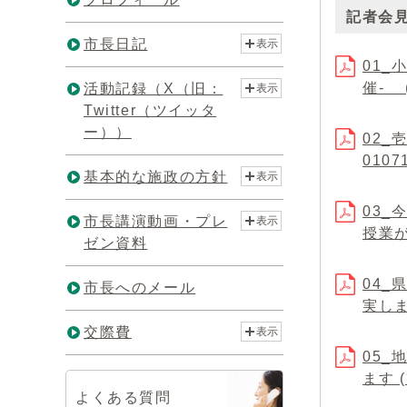
記者会
市長日記
表示
01_
催- 
活動記録（X（旧：
表示
Twitter（ツイッタ
ー））
02
0107
基本的な施政の方針
表示
03_
市長講演動画・プレ
表示
授業が
ゼン資料
04
市長へのメール
実します
交際費
表示
05
ます (
よくある質問