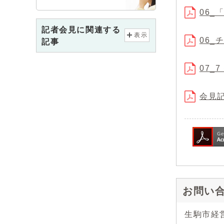
06_
記者会見に関連する
表示
06_
記事
07_
会見記録
お問い
生駒市経