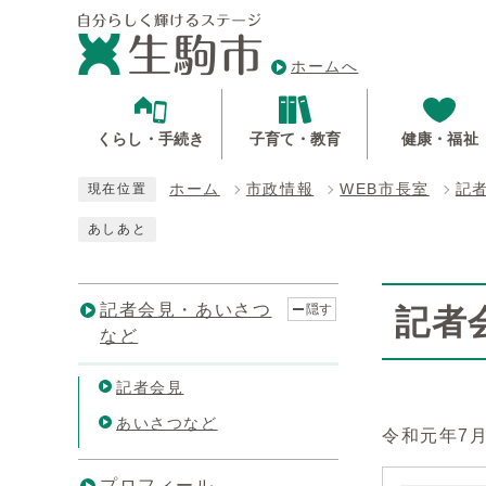
ホームへ
くらし・手続き
子育て・教育
健康・福祉
ホーム
市政情報
WEB市長室
記
現在位置
あしあと
記者会見・あいさつ
隠す
記者
など
記者会見
あいさつなど
令和元年7
プロフィール