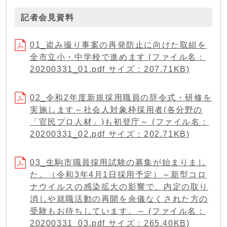
記者会見資料
01_盗み撮り事案の再発防止に向けた取組を
全市立小・中学校で進めます (ファイル名：
20200331_01.pdf サイズ：207.71KB)
02_令和2年度新規採用職員の辞令式・研修を
実施します～社会人対象枠採用者(各分野の
「官民プロ人材」)も初登庁～ (ファイル名：
20200331_02.pdf サイズ：202.71KB)
03_生駒市職員採用試験の募集が始まりまし
た。（令和3年4月1日採用予定）～新型コロ
ナウイルスの感染拡大の影響で、内定の取り
消しや就職活動の再開を余儀なくされた方の
受験もお待ちしています。～ (ファイル名：
20200331_03.pdf サイズ：265.40KB)