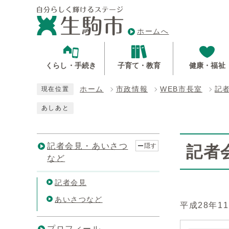
ホームへ
くらし・手続き
子育て・教育
健康・福祉
ホーム
市政情報
WEB市長室
記
現在位置
あしあと
記者会見・あいさつ
隠す
記者
など
記者会見
あいさつなど
平成28年
プロフィール