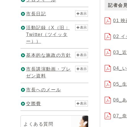
記者会
市長日記
表示
01 
活動記録（X（旧：
表示
Twitter（ツイッタ
02 
ー））
03_
基本的な施政の方針
表示
04_
市長講演動画・プレ
表示
ゼン資料
05_
市長へのメール
06_
交際費
表示
07_
よくある質問