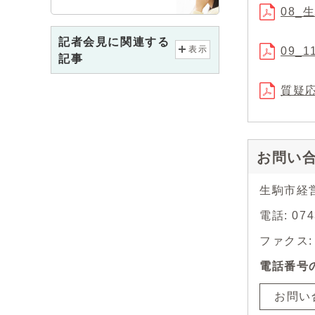
08_
記者会見に関連する
表示
09_
記事
質疑応
お問い
生駒市経
電話: 0
ファクス: 0
電話番号
お問い