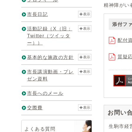
精神障がい
市長日記
表示
添付フ
活動記録（X（旧：
表示
Twitter（ツイッタ
配付資料
ー））
質疑応答
基本的な施政の方針
表示
市長講演動画・プレ
表示
ゼン資料
市長へのメール
交際費
表示
お問い
生駒市経
よくある質問