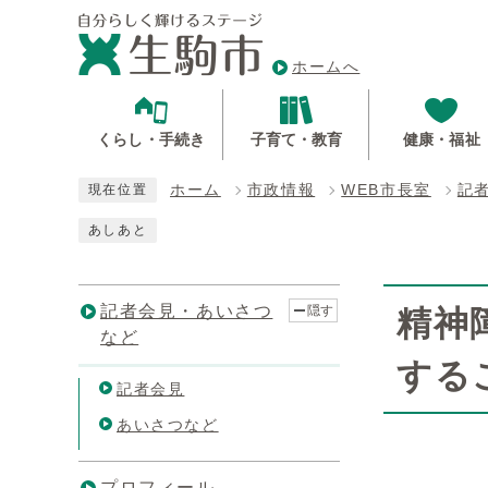
ホームへ
くらし・手続き
子育て・教育
健康・福祉
ホーム
市政情報
WEB市長室
記
現在位置
あしあと
記者会見・あいさつ
隠す
精神
など
する
記者会見
あいさつなど
プロフィール