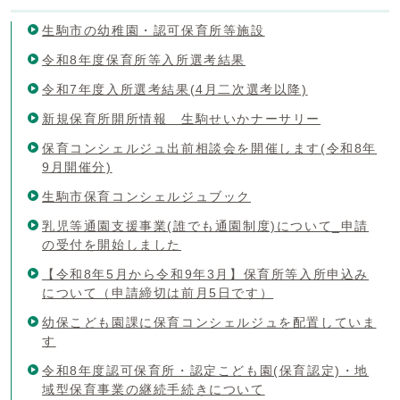
生駒市の幼稚園・認可保育所等施設
令和8年度保育所等入所選考結果
令和7年度入所選考結果(4月二次選考以降)
新規保育所開所情報 生駒せいかナーサリー
保育コンシェルジュ出前相談会を開催します(令和8年
9月開催分)
生駒市保育コンシェルジュブック
乳児等通園支援事業(誰でも通園制度)について_申請
の受付を開始しました
【令和8年5月から令和9年3月】保育所等入所申込み
について（申請締切は前月5日です）
幼保こども園課に保育コンシェルジュを配置していま
す
令和8年度認可保育所・認定こども園(保育認定)・地
域型保育事業の継続手続きについて