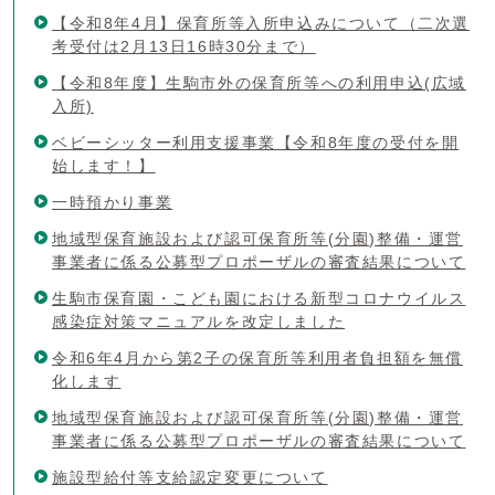
【令和8年4月】保育所等入所申込みについて（二次選
考受付は2月13日16時30分まで）
【令和8年度】生駒市外の保育所等への利用申込(広域
入所)
ベビーシッター利用支援事業【令和8年度の受付を開
始します！】
一時預かり事業
地域型保育施設および認可保育所等(分園)整備・運営
事業者に係る公募型プロポーザルの審査結果について
生駒市保育園・こども園における新型コロナウイルス
感染症対策マニュアルを改定しました
令和6年4月から第2子の保育所等利用者負担額を無償
化します
地域型保育施設および認可保育所等(分園)整備・運営
事業者に係る公募型プロポーザルの審査結果について
施設型給付等支給認定変更について