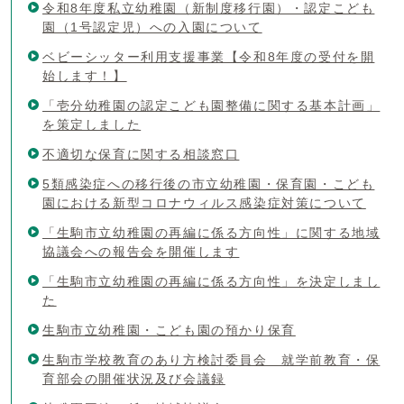
令和8年度私立幼稚園（新制度移行園）・認定こども
園（1号認定児）への入園について
ベビーシッター利用支援事業【令和8年度の受付を開
始します！】
「壱分幼稚園の認定こども園整備に関する基本計画」
を策定しました
不適切な保育に関する相談窓口
5類感染症への移行後の市立幼稚園・保育園・こども
園における新型コロナウィルス感染症対策について
「生駒市立幼稚園の再編に係る方向性」に関する地域
協議会への報告会を開催します
「生駒市立幼稚園の再編に係る方向性」を決定しまし
た
生駒市立幼稚園・こども園の預かり保育
生駒市学校教育のあり方検討委員会 就学前教育・保
育部会の開催状況及び会議録