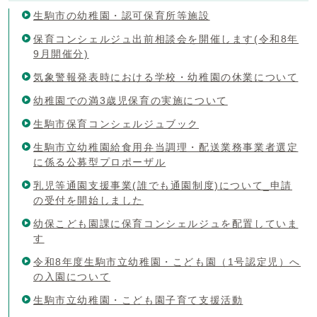
生駒市の幼稚園・認可保育所等施設
保育コンシェルジュ出前相談会を開催します(令和8年
9月開催分)
気象警報発表時における学校・幼稚園の休業について
幼稚園での満3歳児保育の実施について
生駒市保育コンシェルジュブック
生駒市立幼稚園給食用弁当調理・配送業務事業者選定
に係る公募型プロポーザル
乳児等通園支援事業(誰でも通園制度)について_申請
の受付を開始しました
幼保こども園課に保育コンシェルジュを配置していま
す
令和8年度生駒市立幼稚園・こども園（1号認定児）へ
の入園について
生駒市立幼稚園・こども園子育て支援活動