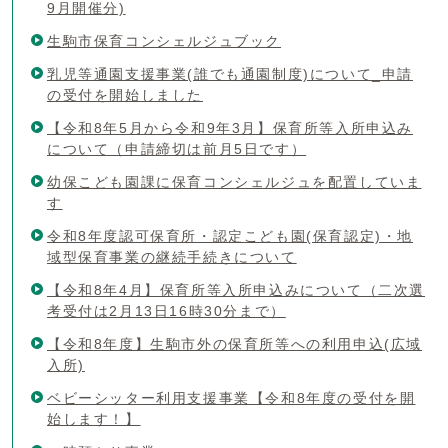
9月開催分)
生駒市保育コンシェルジュブック
乳児等通園支援事業(誰でも通園制度)について_申請
の受付を開始しました
【令和8年5月から令和9年3月】保育所等入所申込み
について（申請締切は前月5日です）
幼保こども園課に保育コンシェルジュを配置していま
す
令和8年度認可保育所・認定こども園(保育認定)・地
域型保育事業の継続手続きについて
【令和8年4月】保育所等入所申込みについて（二次選
考受付は2月13日16時30分まで）
【令和8年度】生駒市外の保育所等への利用申込(広域
入所)
ベビーシッター利用支援事業【令和8年度の受付を開
始します！】