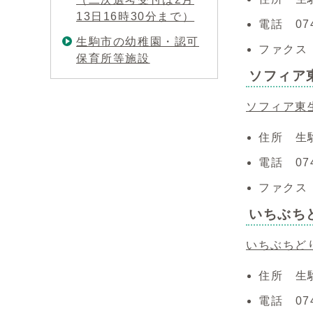
13日16時30分まで）
電話 074
生駒市の幼稚園・認可
ファクス 0
保育所等施設
ソフィア
ソフィア東
住所 生駒
電話 074
ファクス 0
いちぶち
いちぶちど
住所 生
電話 074