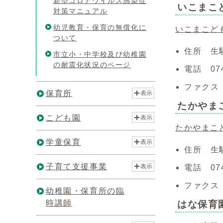
新型コロナウイルス感染症
いこまこ
対策マニュアル
幼児教育・保育の無償化に
いこまこど
ついて
住所 生
市立小・中学校及び幼稚園
の耐震化状況のページ
電話 074
ファクス 0
保育所
表示
たかやま
こども園
表示
たかやまこ
学童保育
表示
住所 生駒
子育て支援事業
表示
電話 074
ファクス 0
幼稚園・保育所の臨
時講師
はな保育