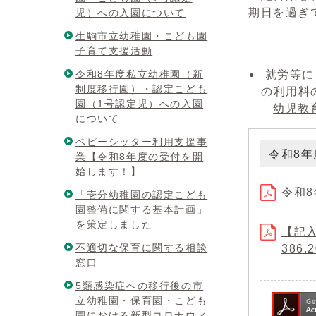
期日を過ぎ
児）への入園について
生駒市立幼稚園・こども園
子育て支援活動
令和8年度私立幼稚園（新
就労等に
制度移行園）・認定こども
の利用料
園（1号認定児）への入園
幼児教
について
ベビーシッター利用支援事
令和8
業【令和8年度の受付を開
始します！】
令和8
「壱分幼稚園の認定こども
園整備に関する基本計画」
を策定しました
【記
不適切な保育に関する相談
386.
窓口
5類感染症への移行後の市
立幼稚園・保育園・こども
園における新型コロナウィ