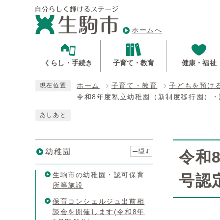
ホームへ
くらし・手続き
子育て・教育
健康・福祉
ホーム
子育て・教育
子どもを預け
現在位置
令和8年度私立幼稚園（新制度移行園）・
あしあと
幼稚園
隠す
令和
生駒市の幼稚園・認可保育
号認
所等施設
保育コンシェルジュ出前相
談会を開催します(令和8年