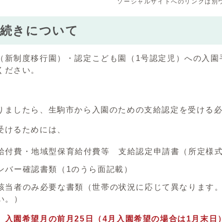
ソーシャルサイトへのリンクは別
手続きについて
（新制度移行園）・認定こども園（1号認定児）への入園
ください。
りましたら、生駒市から入園のための支給認定を受ける
受けるためには、
給付費・地域型保育給付費等 支給認定申請書（所定様
ンバー確認書類（1のうら面記載）
該当者のみ必要な書類（世帯の状況に応じて異なります。
い。）
、
入園希望月の前月25日（4月入園希望の場合は1月末日