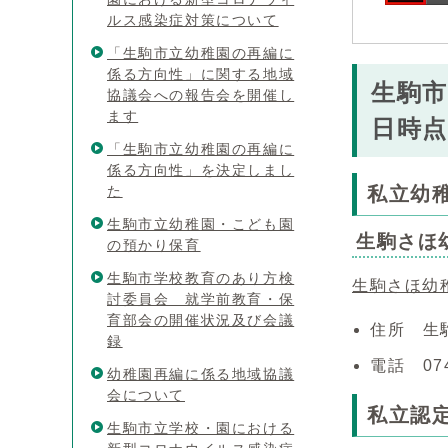
ルス感染症対策について
「生駒市立幼稚園の再編に
係る方向性」に関する地域
生駒市
協議会への報告会を開催し
ます
日時点
「生駒市立幼稚園の再編に
係る方向性」を決定しまし
た
私立幼
生駒市立幼稚園・こども園
生駒さほ
の預かり保育
生駒市学校教育のあり方検
生駒さほ幼
討委員会 就学前教育・保
育部会の開催状況及び会議
住所 生
録
電話 074
幼稚園再編に係る地域協議
会について
私立認
生駒市立学校・園における