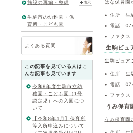
はな保育園
施設の再編・整備
表示
住所 生駒
生駒市の幼稚園・保
育所・こども園
電話 074
ファクス 0
よくある質問
生駒ピュ
生駒ピュア
この記事を見ている人はこ
んな記事も見ています
住所 生駒
電話 074
令和8年度生駒市立幼
稚園・こども園（1号
ファクス 0
認定児）への入園につ
うみ保育
いて
【令和8年4月】保育所
うみ保育園
等入所申込みについて
住所 生
（二次選考受付は2月