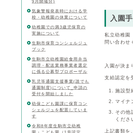
9月開催分)
気象警報発表時における学
入園
校・幼稚園の休業について
幼稚園での満3歳児保育の
実施について
私立幼稚園
問い合わせ
生駒市保育コンシェルジュ
ブック
生駒市立幼稚園給食用弁当
調理・配送業務事業者選定
入園が決ま
に係る公募型プロポーザル
支給認定を
乳児等通園支援事業(誰でも
通園制度)について_申請の
施設型
受付を開始しました
マイナ
幼保こども園課に保育コン
シェルジュを配置していま
その他
す
くださ
令和8年度生駒市立幼稚
上記書類を
園・こども園（1号認定