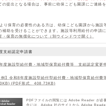
ての提出となる場合は、事前に幼保こども園課にご連絡
より保育の必要性のある方は、幼保こども園課から施設
の補助を受けることができます。施設等利用給付の申請
育・保育の無償化について
（別ウインドウで開く）
年度支給認定申請書
年度施設型給付費・地域型保育給付費等 支給認定変更申請書 
入例】令和8年度施設型給付型給付費・地域型保育給付費等
20KB) (PDF形式、408.73KB)
PDFファイルの閲覧には Adobe Reader
合には、
Adobe 社のサイトから Adobe R