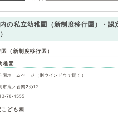
内の私立幼稚園（新制度移行園）・認定
）
稚園（新制度移行園）
幼稚園
稚園ホームページ
（別ウインドウで開く）
駒市鹿ノ台南2の12
3-78-4555
定こども園