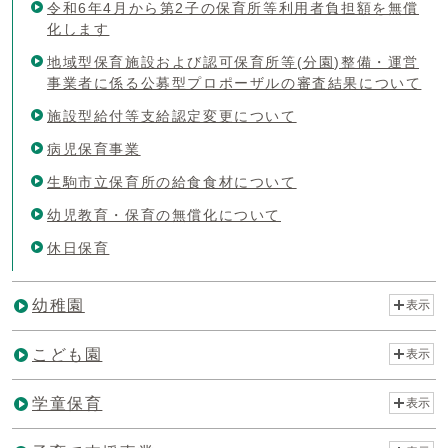
令和6年4月から第2子の保育所等利用者負担額を無償
化します
地域型保育施設および認可保育所等(分園)整備・運営
事業者に係る公募型プロポーザルの審査結果について
施設型給付等支給認定変更について
病児保育事業
生駒市立保育所の給食食材について
幼児教育・保育の無償化について
休日保育
幼稚園
表示
こども園
表示
学童保育
表示