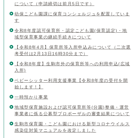
について（申請締切は前月5日です）
幼保こども園課に保育コンシェルジュを配置していま
す
令和8年度認可保育所・認定こども園(保育認定)・地
域型保育事業の継続手続きについて
【令和8年4月】保育所等入所申込みについて（二次選
考受付は2月13日16時30分まで）
【令和8年度】生駒市外の保育所等への利用申込(広域
入所)
ベビーシッター利用支援事業【令和8年度の受付を開
始します！】
一時預かり事業
地域型保育施設および認可保育所等(分園)整備・運営
事業者に係る公募型プロポーザルの審査結果について
生駒市保育園・こども園における新型コロナウイルス
感染症対策マニュアルを改定しました