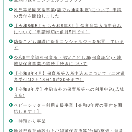
乳児等通園支援事業(誰でも通園制度)について_申請
の受付を開始しました
【令和8年5月から令和9年3月】保育所等入所申込み
について（申請締切は前月5日です）
幼保こども園課に保育コンシェルジュを配置していま
す
令和8年度認可保育所・認定こども園(保育認定)・地
域型保育事業の継続手続きについて
【令和8年4月】保育所等入所申込みについて（二次選
考受付は2月13日16時30分まで）
【令和8年度】生駒市外の保育所等への利用申込(広域
入所)
ベビーシッター利用支援事業【令和8年度の受付を開
始します！】
一時預かり事業
地域型保育施設および認可保育所等(分園)整備・運営