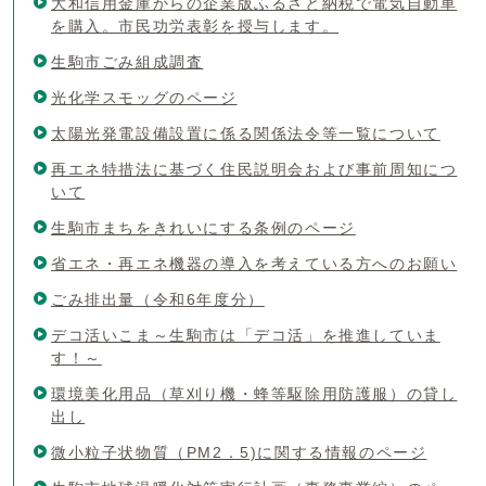
大和信用金庫からの企業版ふるさと納税で電気自動車
を購入。市民功労表彰を授与します。
生駒市ごみ組成調査
光化学スモッグのページ
太陽光発電設備設置に係る関係法令等一覧について
再エネ特措法に基づく住民説明会および事前周知につ
いて
生駒市まちをきれいにする条例のページ
省エネ・再エネ機器の導入を考えている方へのお願い
ごみ排出量（令和6年度分）
デコ活いこま～生駒市は「デコ活」を推進していま
す！～
環境美化用品（草刈り機・蜂等駆除用防護服）の貸し
出し
微小粒子状物質（PM2．5)に関する情報のページ