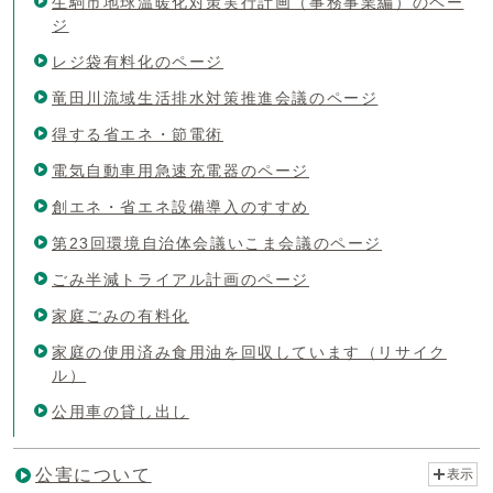
生駒市地球温暖化対策実行計画（事務事業編）のペー
ジ
レジ袋有料化のページ
竜田川流域生活排水対策推進会議のページ
得する省エネ・節電術
電気自動車用急速充電器のページ
創エネ・省エネ設備導入のすすめ
第23回環境自治体会議いこま会議のページ
ごみ半減トライアル計画のページ
家庭ごみの有料化
家庭の使用済み食用油を回収しています（リサイク
ル）
公用車の貸し出し
公害について
表示