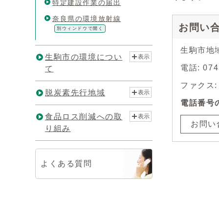
特定建設作業の届出
奈良県の環境放射線
お問い
別ウィンドウで開く
生駒市地
生駒市の環境につい
表示
電話: 0
て
ファクス: 0
脱炭素先行地域
表示
電話番号
食品ロス削減への取
表示
お問い
り組み
よくある質問