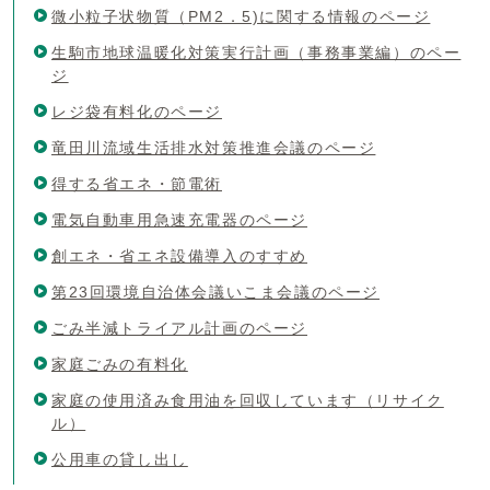
微小粒子状物質（PM2．5)に関する情報のページ
生駒市地球温暖化対策実行計画（事務事業編）のペー
ジ
レジ袋有料化のページ
竜田川流域生活排水対策推進会議のページ
得する省エネ・節電術
電気自動車用急速充電器のページ
創エネ・省エネ設備導入のすすめ
第23回環境自治体会議いこま会議のページ
ごみ半減トライアル計画のページ
家庭ごみの有料化
家庭の使用済み食用油を回収しています（リサイク
ル）
公用車の貸し出し