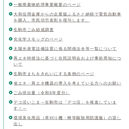
一般廃棄物処理事業概要のページ
大和信用金庫からの企業版ふるさと納税で電気自動車
を購入。市民功労表彰を授与します。
生駒市ごみ組成調査
光化学スモッグのページ
太陽光発電設備設置に係る関係法令等一覧について
再エネ特措法に基づく住民説明会および事前周知につ
いて
生駒市まちをきれいにする条例のページ
省エネ・再エネ機器の導入を考えている方へのお願い
ごみ排出量（令和6年度分）
デコ活いこま～生駒市は「デコ活」を推進していま
す！～
環境美化用品（草刈り機・蜂等駆除用防護服）の貸し
出し