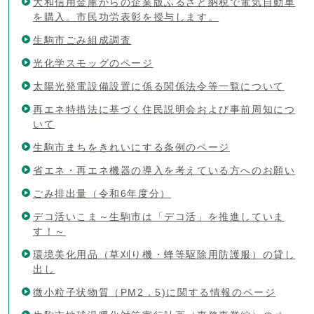
大和信用金庫からの企業版ふるさと納税で電気自動車
を購入。市民功労表彰を授与します。
生駒市ごみ組成調査
光化学スモッグのページ
太陽光発電設備設置に係る関係法令等一覧について
再エネ特措法に基づく住民説明会および事前周知につ
いて
生駒市まちをきれいにする条例のページ
省エネ・再エネ機器の導入を考えている方へのお願い
ごみ排出量（令和6年度分）
デコ活いこま～生駒市は「デコ活」を推進していま
す！～
環境美化用品（草刈り機・蜂等駆除用防護服）の貸し
出し
微小粒子状物質（PM2．5)に関する情報のページ