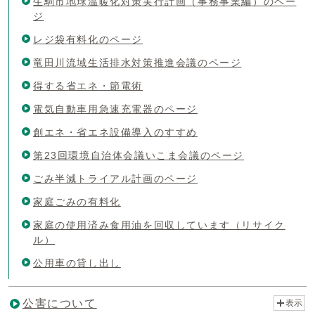
生駒市地球温暖化対策実行計画（事務事業編）のペー
ジ
レジ袋有料化のページ
竜田川流域生活排水対策推進会議のページ
得する省エネ・節電術
電気自動車用急速充電器のページ
創エネ・省エネ設備導入のすすめ
第23回環境自治体会議いこま会議のページ
ごみ半減トライアル計画のページ
家庭ごみの有料化
家庭の使用済み食用油を回収しています（リサイク
ル）
公用車の貸し出し
公害について
表示