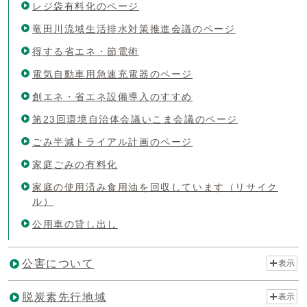
レジ袋有料化のページ
竜田川流域生活排水対策推進会議のページ
得する省エネ・節電術
電気自動車用急速充電器のページ
創エネ・省エネ設備導入のすすめ
第23回環境自治体会議いこま会議のページ
ごみ半減トライアル計画のページ
家庭ごみの有料化
家庭の使用済み食用油を回収しています（リサイク
ル）
公用車の貸し出し
公害について
表示
脱炭素先行地域
表示