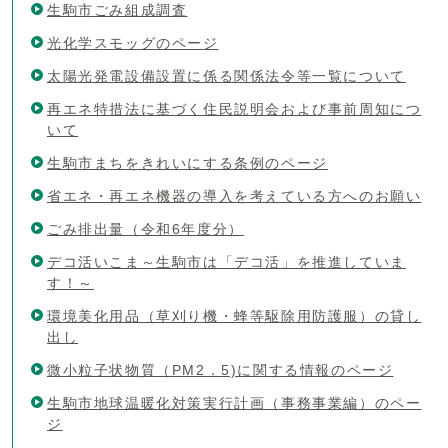
生駒市ごみ組成調査
光化学スモッグのページ
太陽光発電設備設置に係る関係法令等一覧について
再エネ特措法に基づく住民説明会および事前周知につ
いて
生駒市まちをきれいにする条例のページ
省エネ・再エネ機器の導入を考えている方へのお願い
ごみ排出量（令和6年度分）
デコ活いこま～生駒市は「デコ活」を推進していま
す！～
環境美化用品（草刈り機・蜂等駆除用防護服）の貸し
出し
微小粒子状物質（PM2．5)に関する情報のページ
生駒市地球温暖化対策実行計画（事務事業編）のペー
ジ