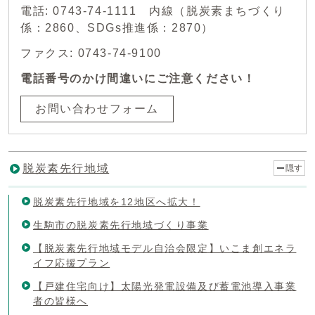
電話: 0743-74-1111 内線（脱炭素まちづくり
係：2860、SDGs推進係：2870）
ファクス: 0743-74-9100
電話番号のかけ間違いにご注意ください！
お問い合わせフォーム
脱炭素先行地域
隠す
脱炭素先行地域を12地区へ拡大！
生駒市の脱炭素先行地域づくり事業
【脱炭素先行地域モデル自治会限定】いこま創エネラ
イフ応援プラン
【戸建住宅向け】太陽光発電設備及び蓄電池導入事業
者の皆様へ