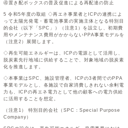
④置き配ボックスの普及促進による再配達の防止
5 令和5年度の取組 ◇再エネ事業者とICPの連携によ
って太陽光発電・蓄電池事業の実施主体となる特別目
的会社（以下「SPC」）（注意1）を設立し、初期費
用やメンテナンス費用がかからないPPA事業モデルを
（注意2）展開します。
◇再生可能エネルギーは、ICPの電源として活用し、
脱炭素先行地域に供給することで、対象地域の脱炭素
化を推進します。
◇本事業はSPC、施設管理者、ICPの3者間でのPPA
事業モデルとし、各施設で自家消費しきれない余剰電
力も、ICPの再エネ電力として他の顧客への電力供給
に活用することを想定。
（注意1） 特別目的会社（SPC：Special Purpose
Company）