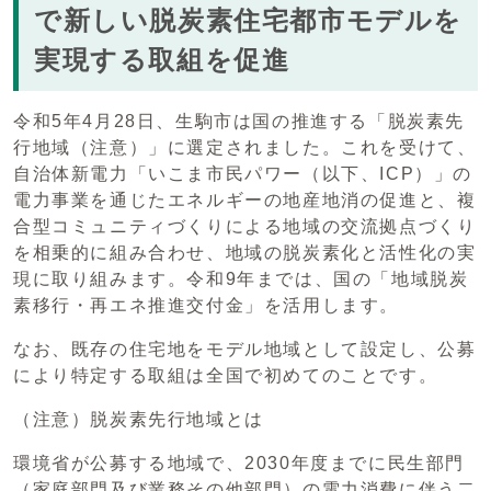
で新しい脱炭素住宅都市モデルを
実現する取組を促進
令和5年4月28日、生駒市は国の推進する「脱炭素先
行地域（注意）」に選定されました。これを受けて、
自治体新電力「いこま市民パワー（以下、ICP）」の
電力事業を通じたエネルギーの地産地消の促進と、複
合型コミュニティづくりによる地域の交流拠点づくり
を相乗的に組み合わせ、地域の脱炭素化と活性化の実
現に取り組みます。令和9年までは、国の「地域脱炭
素移行・再エネ推進交付金」を活用します。
なお、既存の住宅地をモデル地域として設定し、公募
により特定する取組は全国で初めてのことです。
（注意）脱炭素先行地域とは
環境省が公募する地域で、2030年度までに民生部門
（家庭部門及び業務その他部門）の電力消費に伴う二