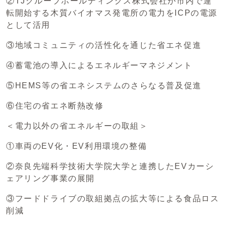
②TJグループホールディングス株式会社が市内で運
転開始する木質バイオマス発電所の電力をICPの電源
として活用
③地域コミュニティの活性化を通じた省エネ促進
④蓄電池の導入によるエネルギーマネジメント
⑤HEMS等の省エネシステムのさらなる普及促進
⑥住宅の省エネ断熱改修
＜電力以外の省エネルギーの取組＞
①車両のEV化・EV利用環境の整備
②奈良先端科学技術大学院大学と連携したEVカーシ
ェアリング事業の展開
③フードドライブの取組拠点の拡大等による食品ロス
削減