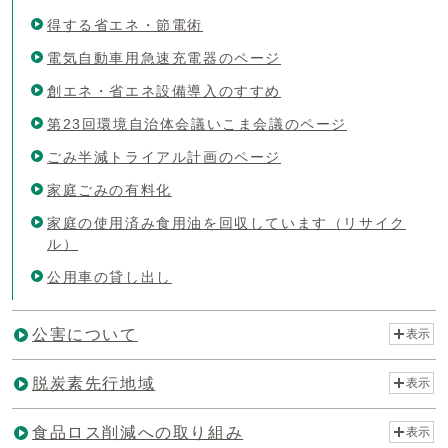
得する省エネ・節電術
電気自動車用急速充電器のページ
創エネ・省エネ設備導入のすすめ
第23回環境自治体会議いこま会議のページ
ごみ半減トライアル計画のページ
家庭ごみの有料化
家庭の使用済み食用油を回収しています（リサイク
ル）
公用車の貸し出し
公害について
表示
脱炭素先行地域
表示
食品ロス削減への取り組み
表示