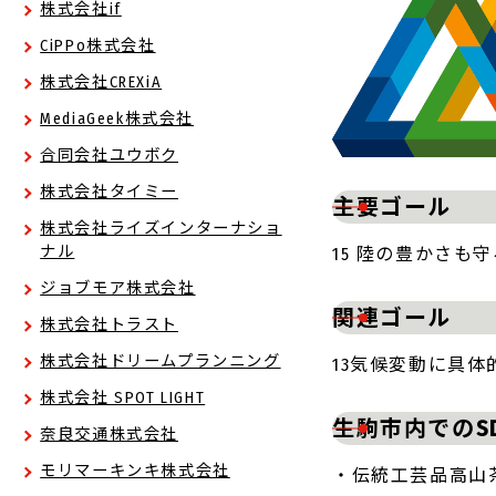
株式会社if
CiPPo株式会社
株式会社CREXiA
MediaGeek株式会社
合同会社ユウボク
株式会社タイミー
主要ゴール
株式会社ライズインターナショ
ナル
15 陸の豊かさも
ジョブモア株式会社
関連ゴール
株式会社トラスト
株式会社ドリームプランニング
13気候変動に具体
株式会社 SPOT LIGHT
生駒市内でのS
奈良交通株式会社
モリマーキンキ株式会社
・伝統工芸品高山