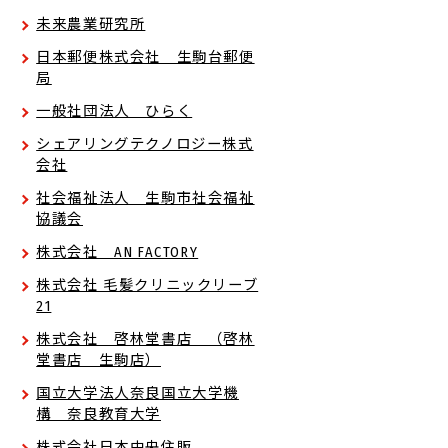
未来農業研究所
日本郵便株式会社 生駒台郵便
局
一般社団法人 ひらく
シェアリングテクノロジー株式
会社
社会福祉法人 生駒市社会福祉
協議会
株式会社 AN FACTORY
株式会社 毛髪クリニックリーブ
21
株式会社 啓林堂書店 （啓林
堂書店 生駒店）
国立大学法人奈良国立大学機
構 奈良教育大学
株式会社日本中央住販