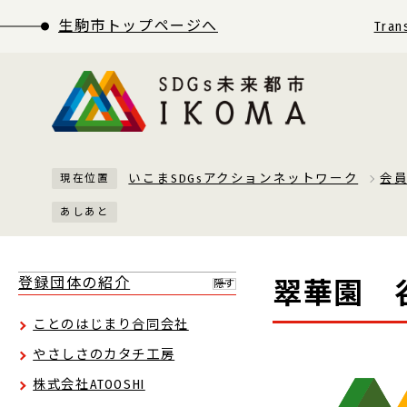
生駒市トップページへ
Tran
いこまSDGsアクションネットワーク
会
現在位置
あしあと
登録団体の紹介
翠華園 
隠す
ことのはじまり合同会社
やさしさのカタチ工房
株式会社ATOOSHI