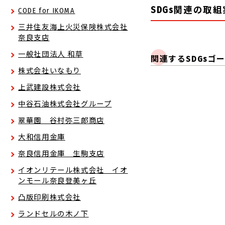
SDGs関連の取
CODE for IKOMA
三井住友海上火災保険株式会社
奈良支店
一般社団法人 和草
関連するSDGsゴ
株式会社いなもり
上武建設株式会社
中谷石油株式会社グループ
翠華園 谷村弥三郎商店
大和信用金庫
奈良信用金庫 生駒支店
イオンリテール株式会社 イオ
ンモール奈良登美ヶ丘
凸版印刷株式会社
ランドセルの木ノ下