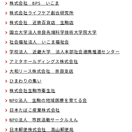
株式会社 BPS いこま
株式会社ライフケア創合研究所
株式会社 近鉄百貨店 生駒店
国立大学法人奈良先端科学技術大学院大学
社会福祉法人 いこま福祉会
学校法人 近畿大学 法人本部社会連携推進センター
アミタホールディングス株式会社
大和リース株式会社 奈良支店
ひまわりの集い
株式会社生駒市衛生社
NPO法人 生駒の地域医療を育てる会
日本たばこ産業株式会社
NPO法人 市民活動サークルえん
日本郵便株式会社 高山郵便局