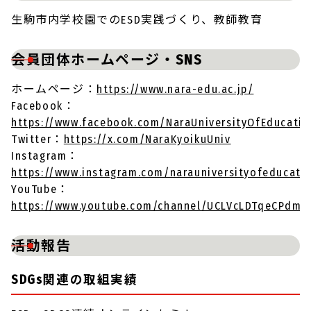
生駒市内学校園でのESD実践づくり、教師教育
会員団体ホームページ・SNS
ホームページ：
https://www.nara-edu.ac.jp/
Facebook：
https://www.facebook.com/NaraUniversityOfEducatio
Twitter：
https://x.com/NaraKyoikuUniv
Instagram：
https://www.instagram.com/narauniversityofeducati
YouTube：
https://www.youtube.com/channel/UCLVcLDTqeCPdmR
活動報告
SDGs関連の取組実績