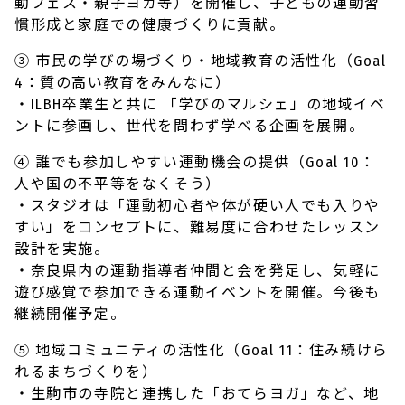
動フェス・親子ヨガ等）を開催し、子どもの運動習
慣形成と家庭での健康づくりに貢献。
③ 市民の学びの場づくり・地域教育の活性化（Goal
4：質の高い教育をみんなに）
・ILBH卒業生と共に 「学びのマルシェ」の地域イベ
ントに参画し、世代を問わず学べる企画を展開。
④ 誰でも参加しやすい運動機会の提供（Goal 10：
人や国の不平等をなくそう）
・スタジオは「運動初心者や体が硬い人でも入りや
すい」をコンセプトに、難易度に合わせたレッスン
設計を実施。
・奈良県内の運動指導者仲間と会を発足し、気軽に
遊び感覚で参加できる運動イベントを開催。今後も
継続開催予定。
⑤ 地域コミュニティの活性化（Goal 11：住み続けら
れるまちづくりを）
・生駒市の寺院と連携した「おてらヨガ」など、地