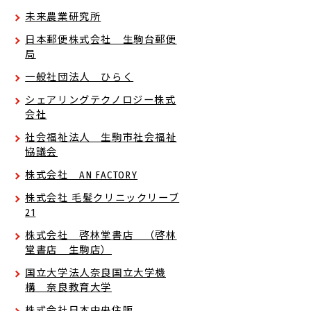
未来農業研究所
日本郵便株式会社 生駒台郵便
局
一般社団法人 ひらく
シェアリングテクノロジー株式
会社
社会福祉法人 生駒市社会福祉
協議会
株式会社 AN FACTORY
株式会社 毛髪クリニックリーブ
21
株式会社 啓林堂書店 （啓林
堂書店 生駒店）
国立大学法人奈良国立大学機
構 奈良教育大学
株式会社日本中央住販