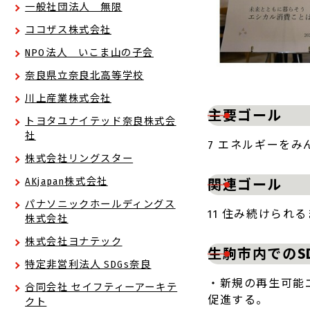
一般社団法人 無限
ココザス株式会社
NPO法人 いこま山の子会
奈良県立奈良北高等学校
川上産業株式会社
主要ゴール
トヨタユナイテッド奈良株式会
社
7 エネルギーをみ
株式会社リングスター
AKjapan株式会社
関連ゴール
パナソニックホールディングス
11 住み続けられ
株式会社
株式会社ヨナテック
生駒市内でのS
特定非営利法人 SDGs奈良
・新規の再生可能
合同会社 セイフティーアーキテ
促進する。
クト