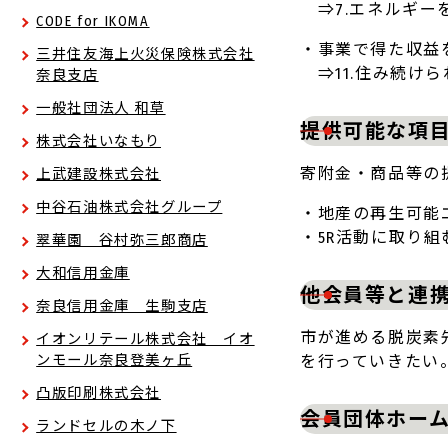
⇒7.エネルギー
CODE for IKOMA
・事業で得た収益
三井住友海上火災保険株式会社
⇒11.住み続け
奈良支店
一般社団法人 和草
提供可能な項
株式会社いなもり
寄附金・商品等の
上武建設株式会社
中谷石油株式会社グループ
・地産の再生可能
・5R活動に取り
翠華園 谷村弥三郎商店
大和信用金庫
他会員等と連
奈良信用金庫 生駒支店
市が進める脱炭素
イオンリテール株式会社 イオ
ンモール奈良登美ヶ丘
を行っていきたい
凸版印刷株式会社
会員団体ホーム
ランドセルの木ノ下