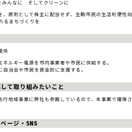
をみんなに そしてクリーンに
を、原則として株主に配当せず、生駒市民の生活利便性
られるまちづくりを
目
提供
エネルギー電源を市内事業者や市民に供給する。
組む自治会や市民を資金的に支援する。
携して取り組みたいこと
先行地域事業に弊社も参画しているので、本事業で確保
。
ページ・SNS