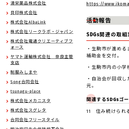
清栄薬品株式会社
https://www.ikoma
貝印株式会社
活動報告
株式会社AlbaLink
株式会社リークラボ・ジャパン
SDGs関連の取
株式会社電通クリエーティブフ
ォース
・生駒市が進める
補助金を交付。
ヤマト運輸株式会社 奈良主管
支店
・生駒市内の小学
制服みしまや
・自治会が回収し
Song合同会社
元。
tsunagu-place
関連するSDGsゴ
株式会社メカニスタ
株式会社スグレタ
11 住み続けられ
合同会社フリースタイル