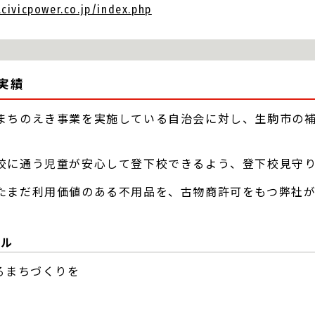
civicpower.co.jp/index.php
組実績
まちのえき事業を実施している自治会に対し、生駒市の
校に通う児童が安心して登下校できるよう、登下校見守
たまだ利用価値のある不用品を、古物商許可をもつ弊社
ール
るまちづくりを