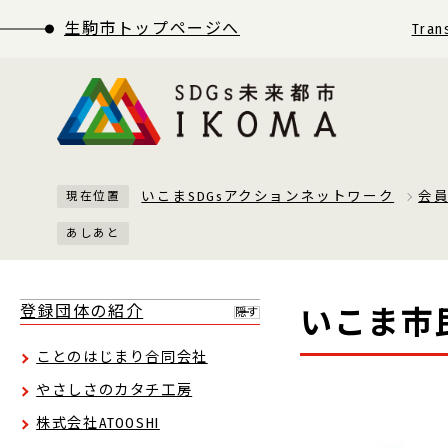
生駒市トップページへ
Tran
いこまSDGsアクションネットワーク
会
現在位置
あしあと
登録団体の紹介
いこま市
隠す
ことのはじまり合同会社
やさしさのカタチ工房
株式会社ATOOSHI